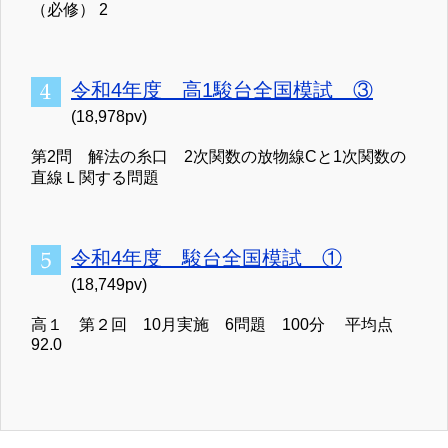
（必修） 2
令和4年度 高1駿台全国模試 ③
(18,978pv)
第2問 解法の糸口 2次関数の放物線Cと1次関数の
直線Ｌ関する問題
令和4年度 駿台全国模試 ①
(18,749pv)
高１ 第２回 10月実施 6問題 100分 平均点
92.0