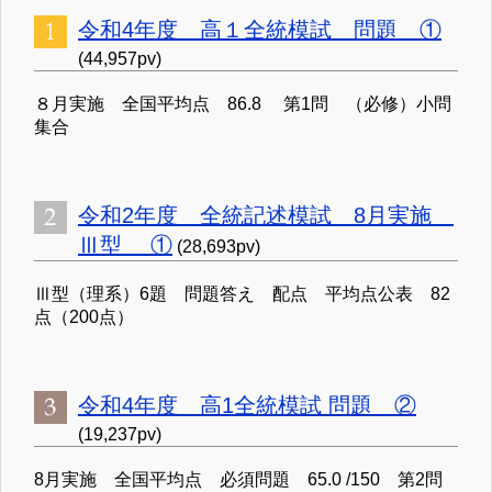
令和4年度 高１全統模試 問題 ①
(44,957pv)
８月実施 全国平均点 86.8 第1問 （必修）小問
集合
令和2年度 全統記述模試 8月実施
Ⅲ型 ①
(28,693pv)
Ⅲ型（理系）6題 問題答え 配点 平均点公表 82
点（200点）
令和4年度 高1全統模試 問題 ②
(19,237pv)
8月実施 全国平均点 必須問題 65.0 /150 第2問