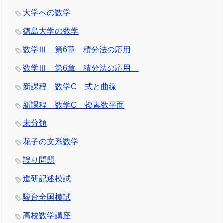
大学への数学
徳島大学の数学
数学Ⅲ 第6章 積分法の応用
数学Ⅲ 第6章 積分法の応用
新課程 数学C 式と曲線
新課程 数学C 複素数平面
未分類
花子の文系数学
誤り問題
進研記述模試
駿台全国模試
高校数学講座