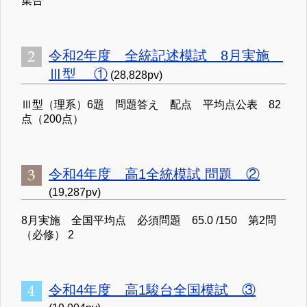
集合
令和2年度 全統記述模試 8月実施
Ⅲ型 ①
(28,828pv)
Ⅲ型（理系）6題 問題答え 配点 平均点公表 82
点（200点）
令和4年度 高1全統模試 問題 ②
(19,287pv)
8月実施 全国平均点 必須問題 65.0 /150 第2問
（必修） 2
令和4年度 高1駿台全国模試 ③