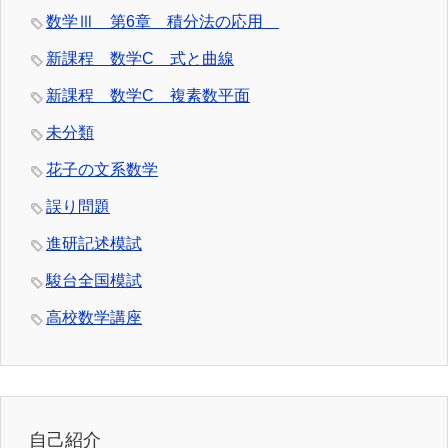
数学Ⅲ 第6章 積分法の応用
新課程 数学C 式と曲線
新課程 数学C 複素数平面
未分類
花子の文系数学
誤り問題
進研記述模試
駿台全国模試
高校数学講座
自己紹介