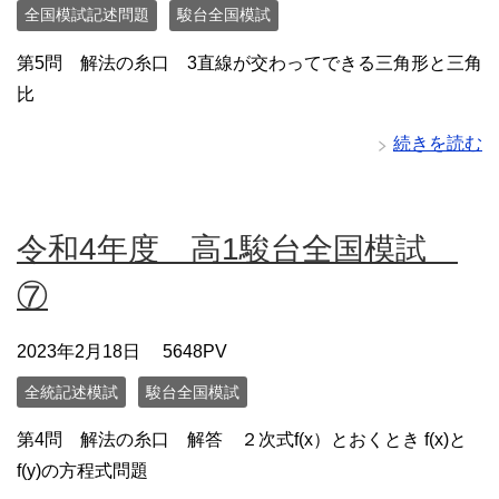
全国模試記述問題
駿台全国模試
第5問 解法の糸口 3直線が交わってできる三角形と三角
比
続きを読む
令和4年度 高1駿台全国模試
⑦
2023年2月18日
5648PV
全統記述模試
駿台全国模試
第4問 解法の糸口 解答 ２次式f(x）とおくとき f(x)と
f(y)の方程式問題