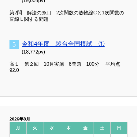
(19,004pv)
第2問 解法の糸口 2次関数の放物線Cと1次関数の
直線Ｌ関する問題
令和4年度 駿台全国模試 ①
(18,772pv)
高１ 第２回 10月実施 6問題 100分 平均点
92.0
2026年8月
月
火
水
木
金
土
日