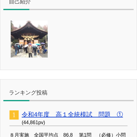
自己紹介
ランキング投稿
令和4年度 高１全統模試 問題 ①
(44,861pv)
８月実施 全国平均点 86.8 第1問 （必修）小問