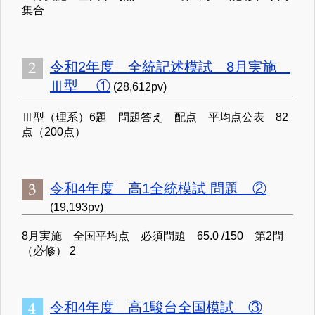
集合
令和2年度 全統記述模試 8月実施
Ⅲ型 ①
(28,612pv)
Ⅲ型（理系）6題 問題答え 配点 平均点公表 82
点（200点）
令和4年度 高1全統模試 問題 ②
(19,193pv)
8月実施 全国平均点 必須問題 65.0 /150 第2問
（必修） 2
令和4年度 高1駿台全国模試 ③