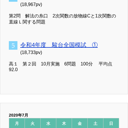
(18,967pv)
第2問 解法の糸口 2次関数の放物線Cと1次関数の
直線Ｌ関する問題
令和4年度 駿台全国模試 ①
(18,733pv)
高１ 第２回 10月実施 6問題 100分 平均点
92.0
2020年7月
月
火
水
木
金
土
日