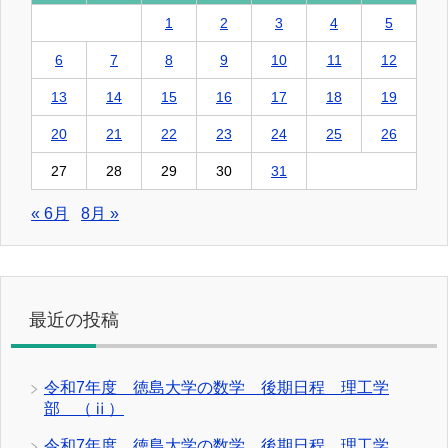
1
2
3
4
5
6
7
8
9
10
11
12
13
14
15
16
17
18
19
20
21
22
23
24
25
26
27
28
29
30
31
« 6月
8月 »
最近の投稿
令和7年度 徳島大学の数学 後期日程 理工学
部 （ⅱ）
令和7年度 徳島大学の数学 後期日程 理工学