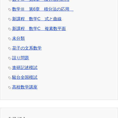
数学Ⅲ 第6章 積分法の応用
新課程 数学C 式と曲線
新課程 数学C 複素数平面
未分類
花子の文系数学
誤り問題
進研記述模試
駿台全国模試
高校数学講座