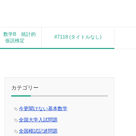
 数学B 統計的
#7118 (タイトルなし)
測 仮説検定
カテゴリー
今更聞けない基本数学
全国大学入試問題
全国模試記述問題