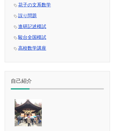
花子の文系数学
誤り問題
進研記述模試
駿台全国模試
高校数学講座
自己紹介