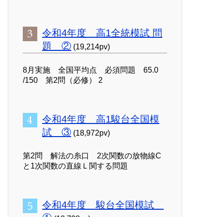
令和4年度 高1全統模試 問
題 ②
(19,214pv)
8月実施 全国平均点 必須問題 65.0
/150 第2問（必修） 2
令和4年度 高1駿台全国模
試 ③
(18,972pv)
第2問 解法の糸口 2次関数の放物線C
と1次関数の直線Ｌ関する問題
令和4年度 駿台全国模試