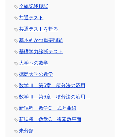
全統記述模試
共通テスト
共通テストを斬る
基本的かつ重要問題
基礎学力診断テスト
大学への数学
徳島大学の数学
数学Ⅲ 第6章 積分法の応用
数学Ⅲ 第6章 積分法の応用
新課程 数学C 式と曲線
新課程 数学C 複素数平面
未分類