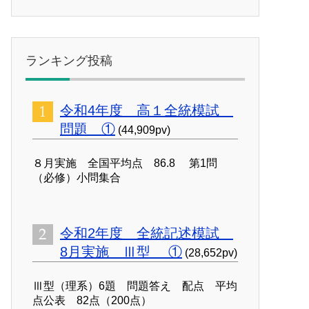
ランキング投稿
令和4年度 高１全統模試
問題 ①
(44,909pv)
８月実施 全国平均点 86.8 第1問
（必修）小問集合
令和2年度 全統記述模試
8月実施 Ⅲ型 ①
(28,652pv)
Ⅲ型（理系）6題 問題答え 配点 平均
点公表 82点（200点）