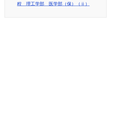
程 理工学部 医学部（保）（ⅱ）