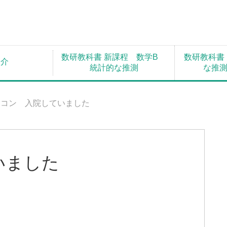
数研教科書 新課程 数学B
数研教科書
紹介
統計的な推測
な推
ソコン 入院していました
いました