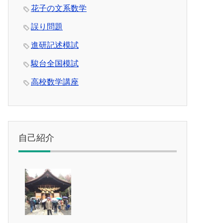
花子の文系数学
誤り問題
進研記述模試
駿台全国模試
高校数学講座
自己紹介