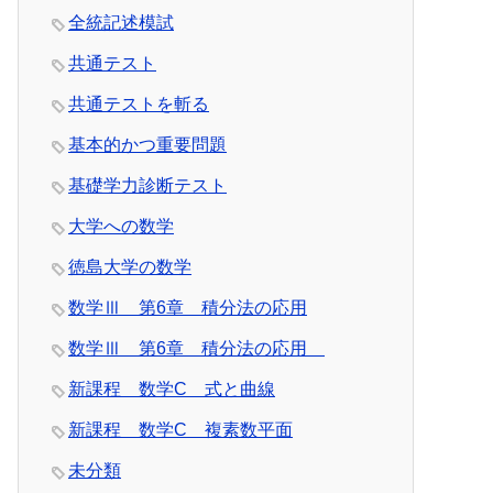
全統記述模試
共通テスト
共通テストを斬る
基本的かつ重要問題
基礎学力診断テスト
大学への数学
徳島大学の数学
数学Ⅲ 第6章 積分法の応用
数学Ⅲ 第6章 積分法の応用
新課程 数学C 式と曲線
新課程 数学C 複素数平面
未分類