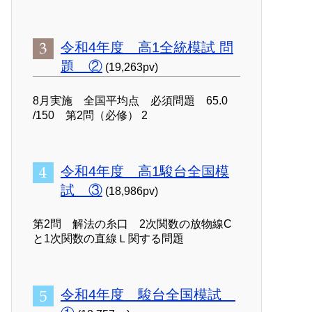
令和4年度 高1全統模試 問
題 ②
(19,263pv)
8月実施 全国平均点 必須問題 65.0
/150 第2問（必修） 2
令和4年度 高1駿台全国模
試 ③
(18,986pv)
第2問 解法の糸口 2次関数の放物線C
と1次関数の直線Ｌ関する問題
令和4年度 駿台全国模試