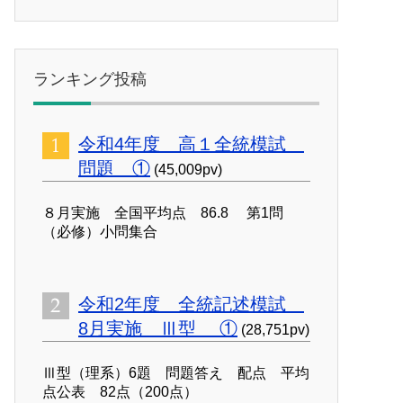
ランキング投稿
令和4年度 高１全統模試
問題 ①
(45,009pv)
８月実施 全国平均点 86.8 第1問
（必修）小問集合
令和2年度 全統記述模試
8月実施 Ⅲ型 ①
(28,751pv)
Ⅲ型（理系）6題 問題答え 配点 平均
点公表 82点（200点）