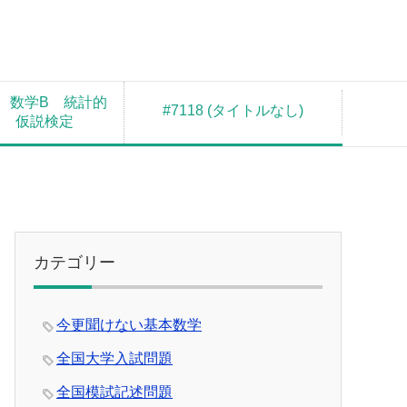
 数学B 統計的
#7118 (タイトルなし)
測 仮説検定
カテゴリー
今更聞けない基本数学
全国大学入試問題
全国模試記述問題