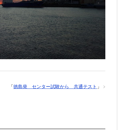
「
徳島発 センター試験から 共通テスト
」