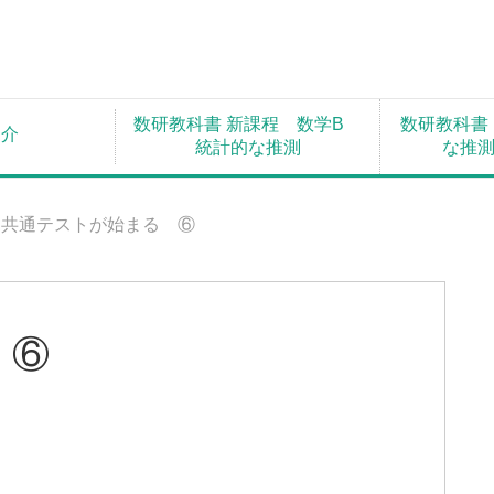
数研教科書 新課程 数学B
数研教科書
紹介
統計的な推測
な推
共通テストが始まる ⑥
 ⑥