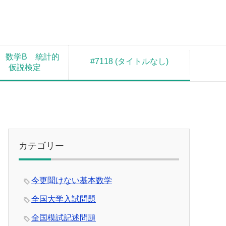
 数学B 統計的
#7118 (タイトルなし)
測 仮説検定
カテゴリー
今更聞けない基本数学
全国大学入試問題
全国模試記述問題