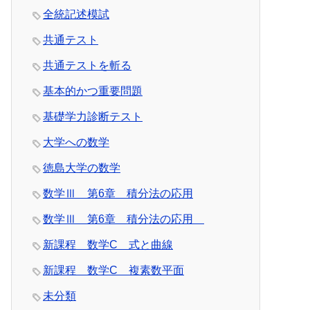
全統記述模試
共通テスト
共通テストを斬る
基本的かつ重要問題
基礎学力診断テスト
大学への数学
徳島大学の数学
数学Ⅲ 第6章 積分法の応用
数学Ⅲ 第6章 積分法の応用
新課程 数学C 式と曲線
新課程 数学C 複素数平面
未分類