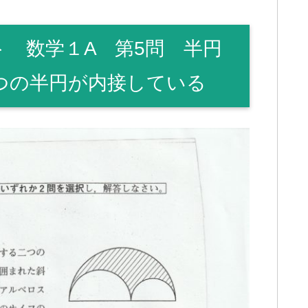
ト 数学１A 第5問 半円
2つの半円が内接している