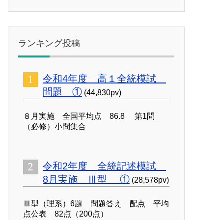
ランキング投稿
令和4年度 高１全統模試
問題 ①
(44,830pv)
８月実施 全国平均点 86.8 第1問
（必修）小問集合
令和2年度 全統記述模試
8月実施 Ⅲ型 ①
(28,578pv)
Ⅲ型（理系）6題 問題答え 配点 平均
点公表 82点（200点）