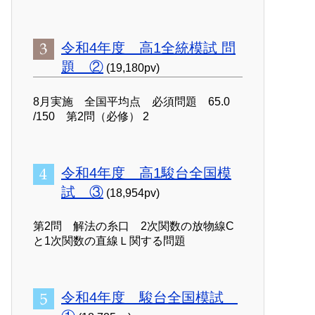
令和4年度 高1全統模試 問
題 ②
(19,180pv)
8月実施 全国平均点 必須問題 65.0
/150 第2問（必修） 2
令和4年度 高1駿台全国模
試 ③
(18,954pv)
第2問 解法の糸口 2次関数の放物線C
と1次関数の直線Ｌ関する問題
令和4年度 駿台全国模試