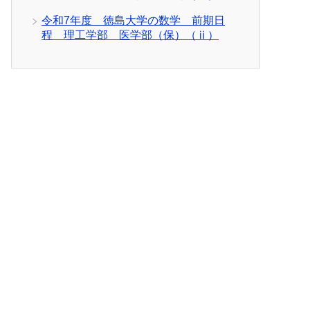
令和7年度 徳島大学の数学 前期日
程 理工学部 医学部（保）（ⅱ）