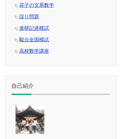
花子の文系数学
誤り問題
進研記述模試
駿台全国模試
高校数学講座
自己紹介