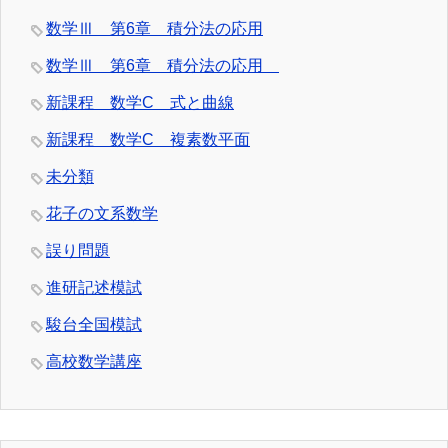
数学Ⅲ 第6章 積分法の応用
数学Ⅲ 第6章 積分法の応用
新課程 数学C 式と曲線
新課程 数学C 複素数平面
未分類
花子の文系数学
誤り問題
進研記述模試
駿台全国模試
高校数学講座