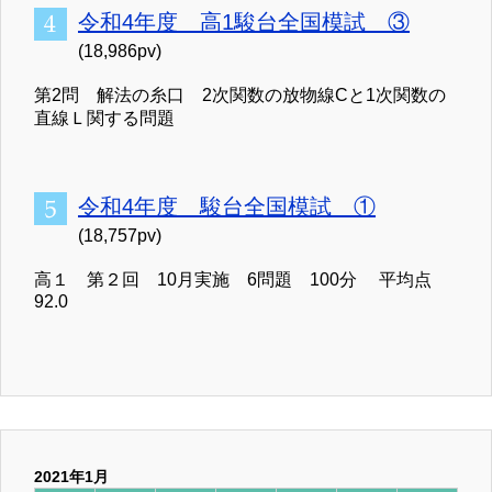
令和4年度 高1駿台全国模試 ③
(18,986pv)
第2問 解法の糸口 2次関数の放物線Cと1次関数の
直線Ｌ関する問題
令和4年度 駿台全国模試 ①
(18,757pv)
高１ 第２回 10月実施 6問題 100分 平均点
92.0
2021年1月