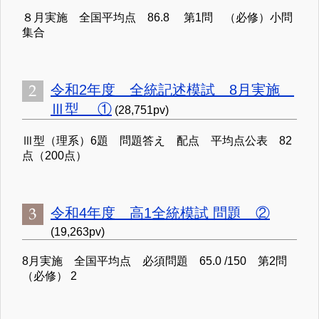
８月実施 全国平均点 86.8 第1問 （必修）小問
集合
令和2年度 全統記述模試 8月実施
Ⅲ型 ①
(28,751pv)
Ⅲ型（理系）6題 問題答え 配点 平均点公表 82
点（200点）
令和4年度 高1全統模試 問題 ②
(19,263pv)
8月実施 全国平均点 必須問題 65.0 /150 第2問
（必修） 2