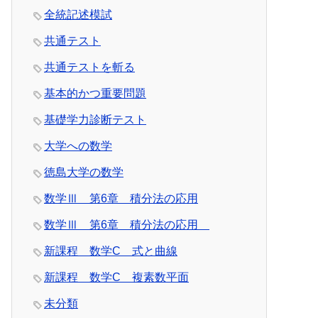
全統記述模試
共通テスト
共通テストを斬る
基本的かつ重要問題
基礎学力診断テスト
大学への数学
徳島大学の数学
数学Ⅲ 第6章 積分法の応用
数学Ⅲ 第6章 積分法の応用
新課程 数学C 式と曲線
新課程 数学C 複素数平面
未分類