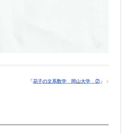
「
花子の文系数学 岡山大学 ②
」