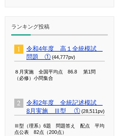
ランキング投稿
令和4年度 高１全統模試
問題 ①
(44,777pv)
８月実施 全国平均点 86.8 第1問
（必修）小問集合
令和2年度 全統記述模試
8月実施 Ⅲ型 ①
(28,511pv)
Ⅲ型（理系）6題 問題答え 配点 平均
点公表 82点（200点）