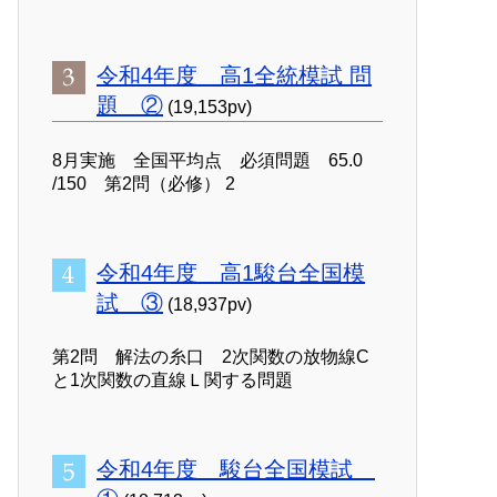
令和4年度 高1全統模試 問
題 ②
(19,153pv)
8月実施 全国平均点 必須問題 65.0
/150 第2問（必修） 2
令和4年度 高1駿台全国模
試 ③
(18,937pv)
第2問 解法の糸口 2次関数の放物線C
と1次関数の直線Ｌ関する問題
令和4年度 駿台全国模試