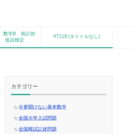
 数学B 統計的
#7118 (タイトルなし)
測 仮説検定
カテゴリー
今更聞けない基本数学
全国大学入試問題
全国模試記述問題