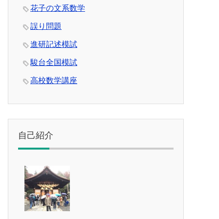
花子の文系数学
誤り問題
進研記述模試
駿台全国模試
高校数学講座
自己紹介