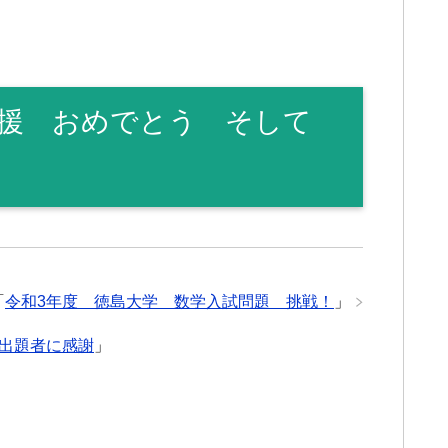
応援 おめでとう そして
「
令和3年度 徳島大学 数学入試問題 挑戦！
」
出題者に感謝
」