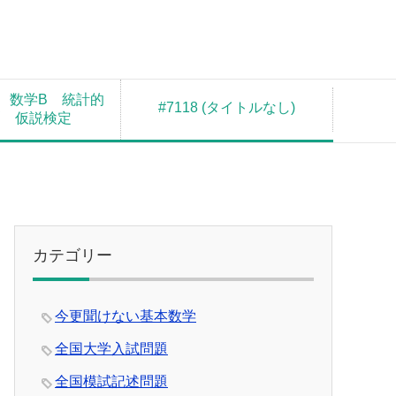
 数学B 統計的
#7118 (タイトルなし)
測 仮説検定
カテゴリー
今更聞けない基本数学
全国大学入試問題
全国模試記述問題