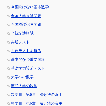
今更聞けない基本数学
全国大学入試問題
全国模試記述問題
全統記述模試
共通テスト
共通テストを斬る
基本的かつ重要問題
基礎学力診断テスト
大学への数学
徳島大学の数学
数学Ⅲ 第6章 積分法の応用
数学Ⅲ 第6章 積分法の応用