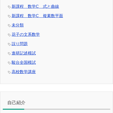
新課程 数学C 式と曲線
新課程 数学C 複素数平面
未分類
花子の文系数学
誤り問題
進研記述模試
駿台全国模試
高校数学講座
自己紹介