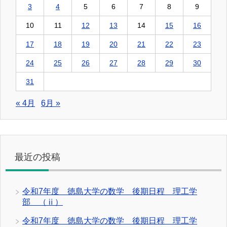
3
4
5
6
7
8
9
10
11
12
13
14
15
16
17
18
19
20
21
22
23
24
25
26
27
28
29
30
31
« 4月
6月 »
最近の投稿
令和7年度 徳島大学の数学 後期日程 理工学
部 （ⅱ）
令和7年度 徳島大学の数学 後期日程 理工学