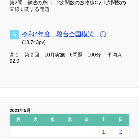
第2問 解法の糸口 2次関数の放物線Cと1次関数の
直線Ｌ関する問題
令和4年度 駿台全国模試 ①
(18,743pv)
高１ 第２回 10月実施 6問題 100分 平均点
92.0
2021年5月
月
火
水
木
金
土
日
1
2