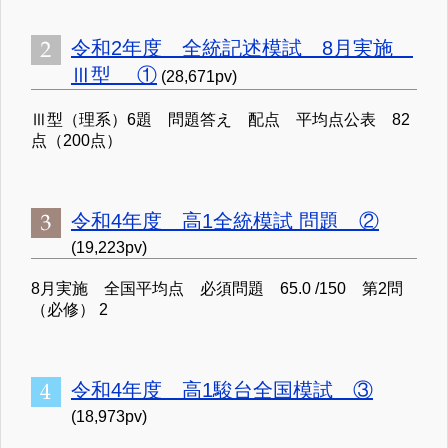
令和2年度 全統記述模試 8月実施
Ⅲ型 ①
(28,671pv)
Ⅲ型（理系）6題 問題答え 配点 平均点公表 82
点（200点）
令和4年度 高1全統模試 問題 ②
(19,223pv)
8月実施 全国平均点 必須問題 65.0 /150 第2問
（必修） 2
令和4年度 高1駿台全国模試 ③
(18,973pv)