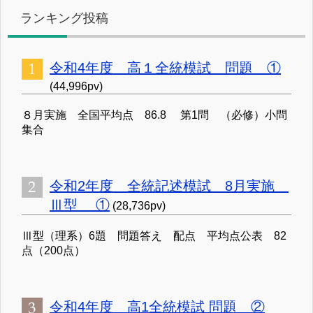
ランキング投稿
令和4年度 高１全統模試 問題 ①
(44,996pv)
８月実施 全国平均点 86.8 第1問 （必修）小問
集合
令和2年度 全統記述模試 8月実施
Ⅲ型 ①
(28,736pv)
Ⅲ型（理系）6題 問題答え 配点 平均点公表 82
点（200点）
令和4年度 高1全統模試 問題 ②