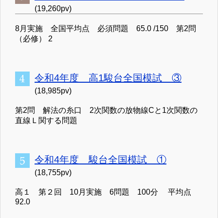
(19,260pv)
8月実施 全国平均点 必須問題 65.0 /150 第2問
（必修） 2
令和4年度 高1駿台全国模試 ③
(18,985pv)
第2問 解法の糸口 2次関数の放物線Cと1次関数の
直線Ｌ関する問題
令和4年度 駿台全国模試 ①
(18,755pv)
高１ 第２回 10月実施 6問題 100分 平均点
92.0