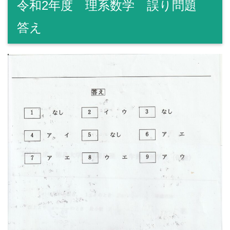
令和2年度 理系数学 誤り問題
答え