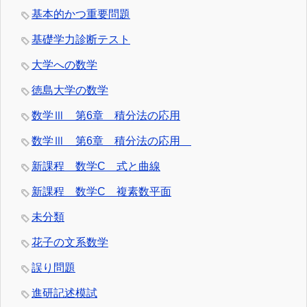
基本的かつ重要問題
基礎学力診断テスト
大学への数学
徳島大学の数学
数学Ⅲ 第6章 積分法の応用
数学Ⅲ 第6章 積分法の応用
新課程 数学C 式と曲線
新課程 数学C 複素数平面
未分類
花子の文系数学
誤り問題
進研記述模試