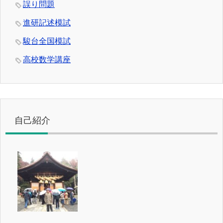
誤り問題
進研記述模試
駿台全国模試
高校数学講座
自己紹介