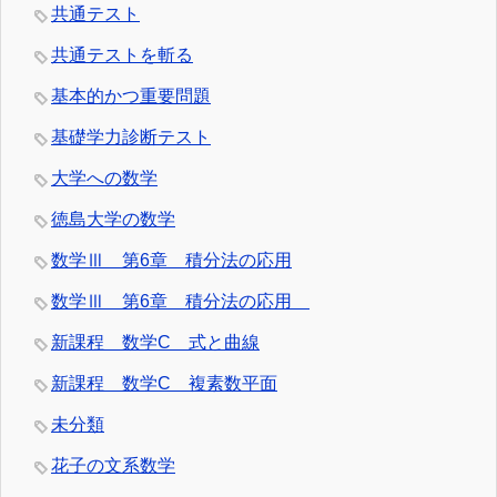
共通テスト
共通テストを斬る
基本的かつ重要問題
基礎学力診断テスト
大学への数学
徳島大学の数学
数学Ⅲ 第6章 積分法の応用
数学Ⅲ 第6章 積分法の応用
新課程 数学C 式と曲線
新課程 数学C 複素数平面
未分類
花子の文系数学