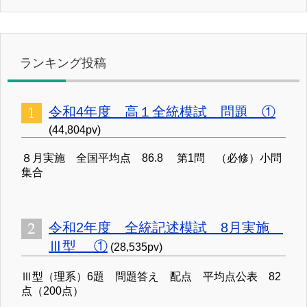
ランキング投稿
令和4年度 高１全統模試 問題 ①
(44,804pv)
８月実施 全国平均点 86.8 第1問 （必修）小問
集合
令和2年度 全統記述模試 8月実施
Ⅲ型 ①
(28,535pv)
Ⅲ型（理系）6題 問題答え 配点 平均点公表 82
点（200点）