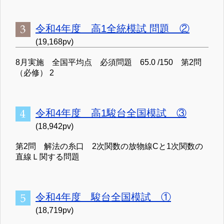
令和4年度 高1全統模試 問題 ②
(19,168pv)
8月実施 全国平均点 必須問題 65.0 /150 第2問
（必修） 2
令和4年度 高1駿台全国模試 ③
(18,942pv)
第2問 解法の糸口 2次関数の放物線Cと1次関数の
直線Ｌ関する問題
令和4年度 駿台全国模試 ①
(18,719pv)