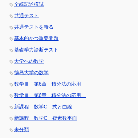
全統記述模試
共通テスト
共通テストを斬る
基本的かつ重要問題
基礎学力診断テスト
大学への数学
徳島大学の数学
数学Ⅲ 第6章 積分法の応用
数学Ⅲ 第6章 積分法の応用
新課程 数学C 式と曲線
新課程 数学C 複素数平面
未分類