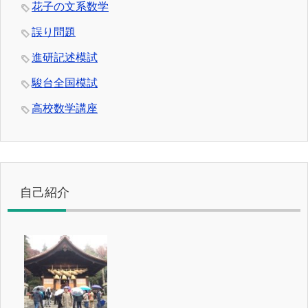
花子の文系数学
誤り問題
進研記述模試
駿台全国模試
高校数学講座
自己紹介