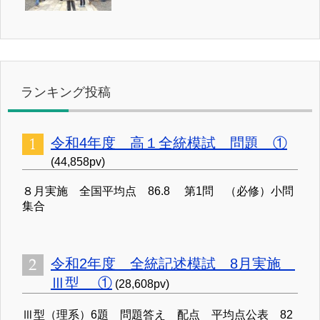
ランキング投稿
令和4年度 高１全統模試 問題 ①
(44,858pv)
８月実施 全国平均点 86.8 第1問 （必修）小問
集合
令和2年度 全統記述模試 8月実施
Ⅲ型 ①
(28,608pv)
Ⅲ型（理系）6題 問題答え 配点 平均点公表 82