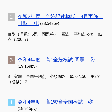
令和2年度 全統記述模試 8月実施
Ⅲ型 ①
(28,542pv)
Ⅲ型（理系）6題 問題答え 配点 平均点公表 82
点（200点）
令和4年度 高1全統模試 問題 ②
(19,169pv)
8月実施 全国平均点 必須問題 65.0 /150 第2問
（必修） 2
令和4年度 高1駿台全国模試 ③
(18,945pv)