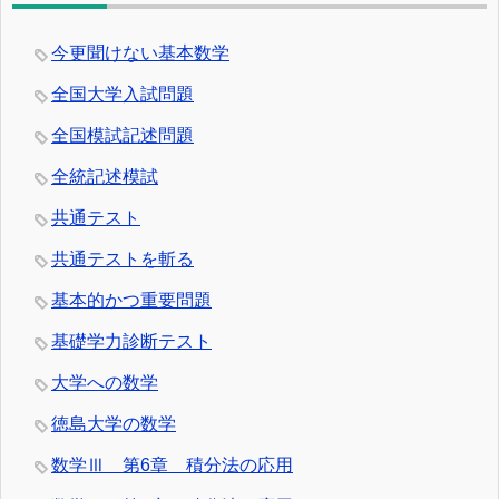
今更聞けない基本数学
全国大学入試問題
全国模試記述問題
全統記述模試
共通テスト
共通テストを斬る
基本的かつ重要問題
基礎学力診断テスト
大学への数学
徳島大学の数学
数学Ⅲ 第6章 積分法の応用