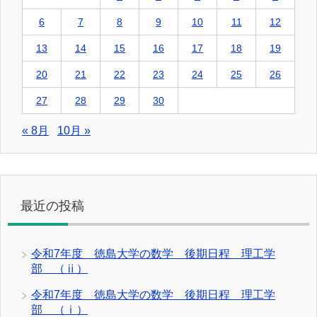
6
7
8
9
10
11
12
13
14
15
16
17
18
19
20
21
22
23
24
25
26
27
28
29
30
« 8月
10月 »
最近の投稿
令和7年度 徳島大学の数学 後期日程 理工学
部 （ⅱ）
令和7年度 徳島大学の数学 後期日程 理工学
部 （ⅰ）