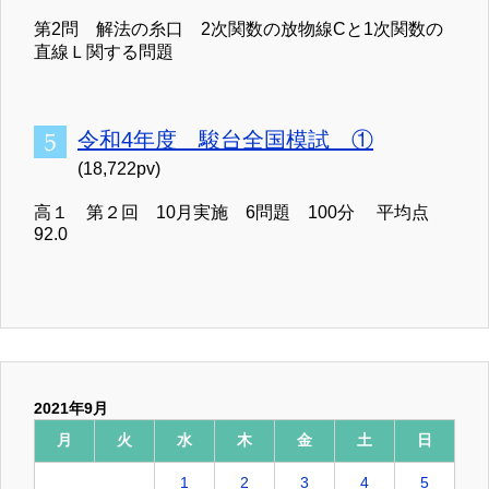
第2問 解法の糸口 2次関数の放物線Cと1次関数の
直線Ｌ関する問題
令和4年度 駿台全国模試 ①
(18,722pv)
高１ 第２回 10月実施 6問題 100分 平均点
92.0
2021年9月
月
火
水
木
金
土
日
1
2
3
4
5