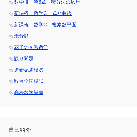
数学Ⅲ 第6章 積分法の応用
新課程 数学C 式と曲線
新課程 数学C 複素数平面
未分類
花子の文系数学
誤り問題
進研記述模試
駿台全国模試
高校数学講座
自己紹介