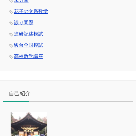
未分類
花子の文系数学
誤り問題
進研記述模試
駿台全国模試
高校数学講座
自己紹介