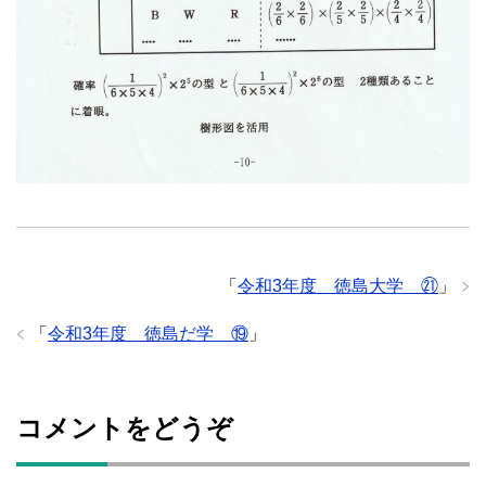
「
令和3年度 徳島大学 ㉑
」
「
令和3年度 徳島だ学 ⑲
」
コメントをどうぞ