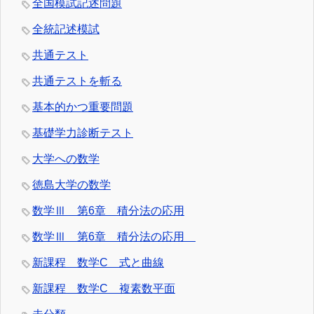
全国模試記述問題
全統記述模試
共通テスト
共通テストを斬る
基本的かつ重要問題
基礎学力診断テスト
大学への数学
徳島大学の数学
数学Ⅲ 第6章 積分法の応用
数学Ⅲ 第6章 積分法の応用
新課程 数学C 式と曲線
新課程 数学C 複素数平面