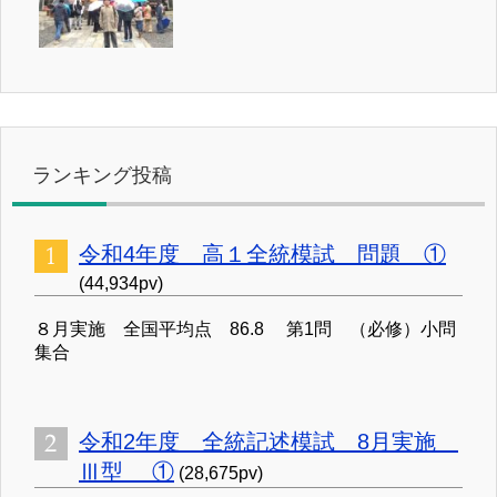
ランキング投稿
令和4年度 高１全統模試 問題 ①
(44,934pv)
８月実施 全国平均点 86.8 第1問 （必修）小問
集合
令和2年度 全統記述模試 8月実施
Ⅲ型 ①
(28,675pv)