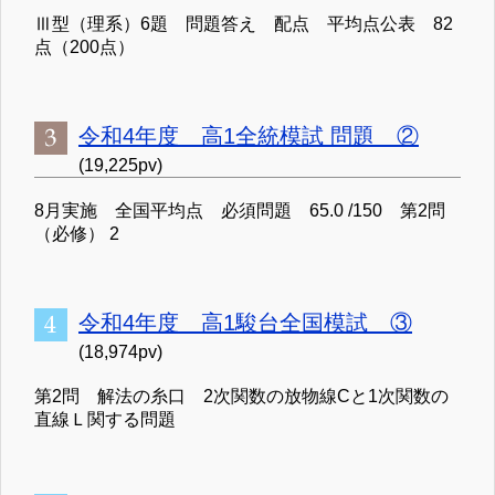
Ⅲ型（理系）6題 問題答え 配点 平均点公表 82
点（200点）
令和4年度 高1全統模試 問題 ②
(19,225pv)
8月実施 全国平均点 必須問題 65.0 /150 第2問
（必修） 2
令和4年度 高1駿台全国模試 ③
(18,974pv)
第2問 解法の糸口 2次関数の放物線Cと1次関数の
直線Ｌ関する問題