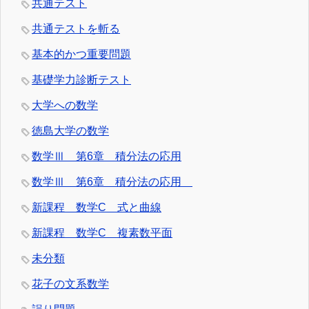
共通テスト
共通テストを斬る
基本的かつ重要問題
基礎学力診断テスト
大学への数学
徳島大学の数学
数学Ⅲ 第6章 積分法の応用
数学Ⅲ 第6章 積分法の応用
新課程 数学C 式と曲線
新課程 数学C 複素数平面
未分類
花子の文系数学