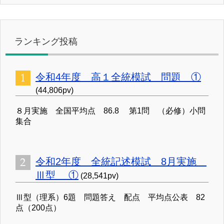
ランキング投稿
令和4年度 高１全統模試 問題 ①
(44,806pv)
８月実施 全国平均点 86.8 第1問 （必修）小問
集合
令和2年度 全統記述模試 8月実施
Ⅲ型 ①
(28,541pv)
Ⅲ型（理系）6題 問題答え 配点 平均点公表 82
点（200点）