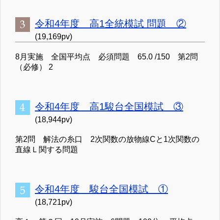
令和4年度 高1全統模試 問題 ②
(19,169pv)
8月実施 全国平均点 必須問題 65.0 /150 第2問
（必修） 2
令和4年度 高1駿台全国模試 ③
(18,944pv)
第2問 解法の糸口 2次関数の放物線Cと1次関数の
直線Ｌ関する問題
令和4年度 駿台全国模試 ①
(18,721pv)