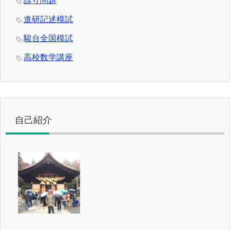
誤り問題
進研記述模試
駿台全国模試
高校数学講座
自己紹介