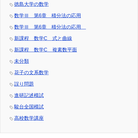
徳島大学の数学
数学Ⅲ 第6章 積分法の応用
数学Ⅲ 第6章 積分法の応用
新課程 数学C 式と曲線
新課程 数学C 複素数平面
未分類
花子の文系数学
誤り問題
進研記述模試
駿台全国模試
高校数学講座