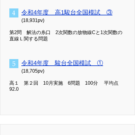
令和4年度 高1駿台全国模試 ③
(18,931pv)
第2問 解法の糸口 2次関数の放物線Cと1次関数の
直線Ｌ関する問題
令和4年度 駿台全国模試 ①
(18,705pv)
高１ 第２回 10月実施 6問題 100分 平均点
92.0