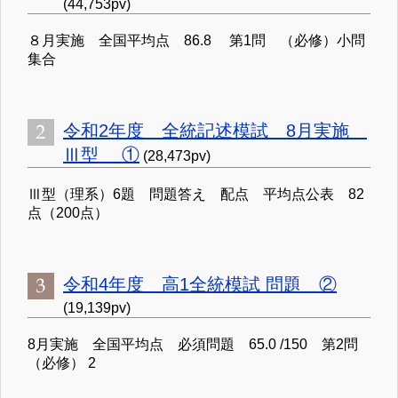
(44,753pv)
８月実施 全国平均点 86.8 第1問 （必修）小問
集合
令和2年度 全統記述模試 8月実施
Ⅲ型 ①
(28,473pv)
Ⅲ型（理系）6題 問題答え 配点 平均点公表 82
点（200点）
令和4年度 高1全統模試 問題 ②
(19,139pv)
8月実施 全国平均点 必須問題 65.0 /150 第2問
（必修） 2