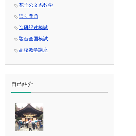
花子の文系数学
誤り問題
進研記述模試
駿台全国模試
高校数学講座
自己紹介