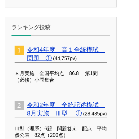
ランキング投稿
令和4年度 高１全統模試
問題 ①
(44,757pv)
８月実施 全国平均点 86.8 第1問
（必修）小問集合
令和2年度 全統記述模試
8月実施 Ⅲ型 ①
(28,485pv)
Ⅲ型（理系）6題 問題答え 配点 平均
点公表 82点（200点）