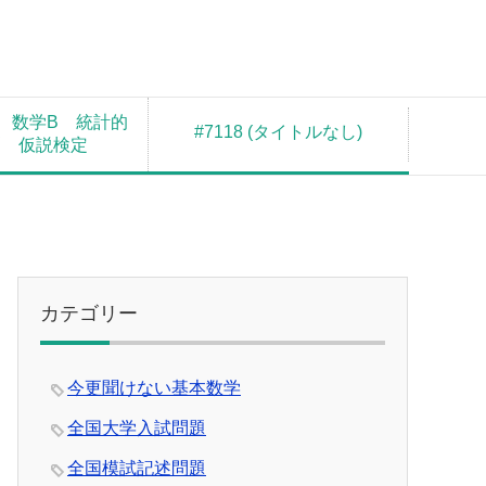
 数学B 統計的
#7118 (タイトルなし)
測 仮説検定
カテゴリー
今更聞けない基本数学
全国大学入試問題
全国模試記述問題