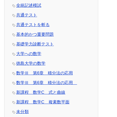
全統記述模試
共通テスト
共通テストを斬る
基本的かつ重要問題
基礎学力診断テスト
大学への数学
徳島大学の数学
数学Ⅲ 第6章 積分法の応用
数学Ⅲ 第6章 積分法の応用
新課程 数学C 式と曲線
新課程 数学C 複素数平面
未分類