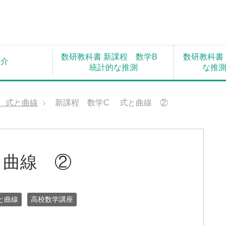
数研教科書 新課程 数学B
数研教科書
紹介
統計的な推測
な推
 式と曲線
新課程 数学C 式と曲線 ②
と曲線 ②
と曲線
高校数学講座