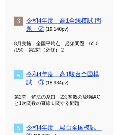
令和4年度 高1全統模試 問
題 ②
(19,140pv)
8月実施 全国平均点 必須問題 65.0
/150 第2問（必修） 2
令和4年度 高1駿台全国模
試 ③
(18,934pv)
第2問 解法の糸口 2次関数の放物線C
と1次関数の直線Ｌ関する問題
令和4年度 駿台全国模試