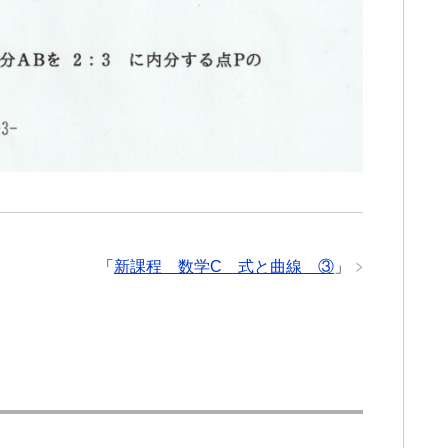
「
新課程 数学C 式と曲線 ③
」