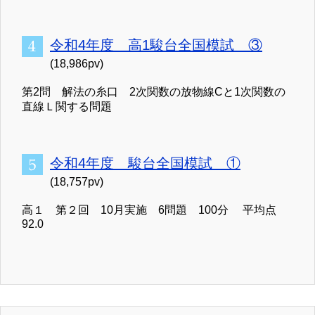
令和4年度 高1駿台全国模試 ③
(18,986pv)
第2問 解法の糸口 2次関数の放物線Cと1次関数の
直線Ｌ関する問題
令和4年度 駿台全国模試 ①
(18,757pv)
高１ 第２回 10月実施 6問題 100分 平均点
92.0