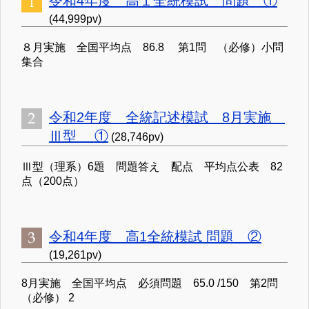
令和4年度 高１全統模試 問題 ①
(44,999pv)
８月実施 全国平均点 86.8 第1問 （必修）小問
集合
令和2年度 全統記述模試 8月実施
Ⅲ型 ①
(28,746pv)
Ⅲ型（理系）6題 問題答え 配点 平均点公表 82
点（200点）
令和4年度 高1全統模試 問題 ②
(19,261pv)
8月実施 全国平均点 必須問題 65.0 /150 第2問
（必修） 2