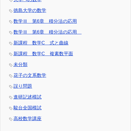
徳島大学の数学
数学Ⅲ 第6章 積分法の応用
数学Ⅲ 第6章 積分法の応用
新課程 数学C 式と曲線
新課程 数学C 複素数平面
未分類
花子の文系数学
誤り問題
進研記述模試
駿台全国模試
高校数学講座