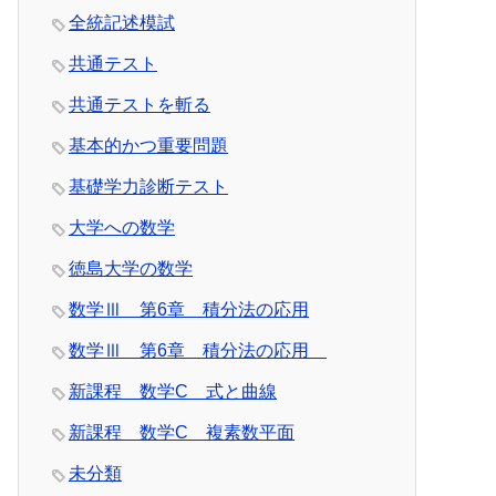
全統記述模試
共通テスト
共通テストを斬る
基本的かつ重要問題
基礎学力診断テスト
大学への数学
徳島大学の数学
数学Ⅲ 第6章 積分法の応用
数学Ⅲ 第6章 積分法の応用
新課程 数学C 式と曲線
新課程 数学C 複素数平面
未分類