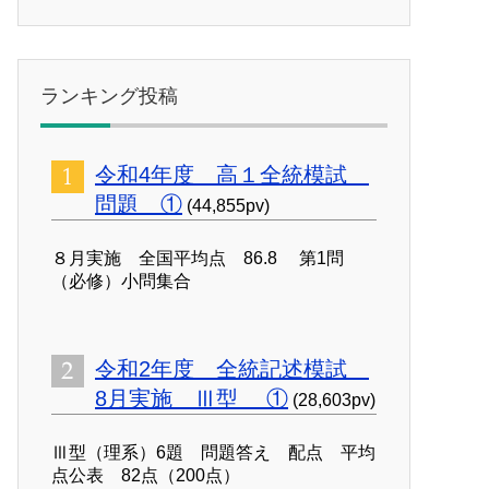
ランキング投稿
令和4年度 高１全統模試
問題 ①
(44,855pv)
８月実施 全国平均点 86.8 第1問
（必修）小問集合
令和2年度 全統記述模試
8月実施 Ⅲ型 ①
(28,603pv)
Ⅲ型（理系）6題 問題答え 配点 平均
点公表 82点（200点）