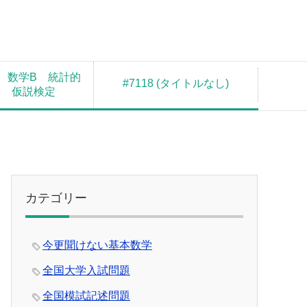
 数学B 統計的
#7118 (タイトルなし)
測 仮説検定
カテゴリー
今更聞けない基本数学
全国大学入試問題
全国模試記述問題