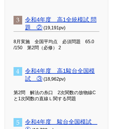
令和4年度 高1全統模試 問
題 ②
(19,191pv)
8月実施 全国平均点 必須問題 65.0
/150 第2問（必修） 2
令和4年度 高1駿台全国模
試 ③
(18,962pv)
第2問 解法の糸口 2次関数の放物線C
と1次関数の直線Ｌ関する問題
令和4年度 駿台全国模試