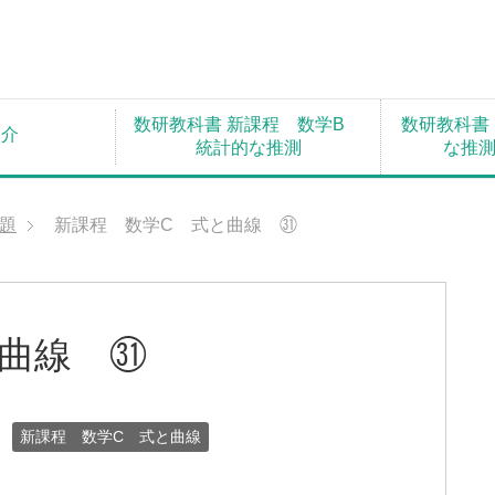
数研教科書 新課程 数学B
数研教科書
紹介
統計的な推測
な推
題
新課程 数学C 式と曲線 ㉛
曲線 ㉛
新課程 数学C 式と曲線