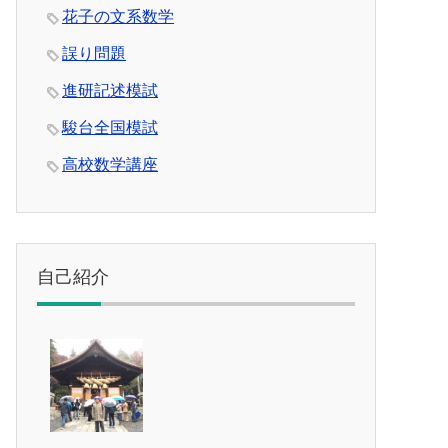
花子の文系数学
誤り問題
進研記述模試
駿台全国模試
高校数学講座
自己紹介