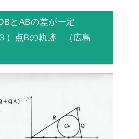
OBとABの差が一定
３）点Bの軌跡 （広島