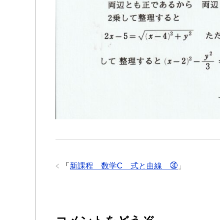
「
新課程 数学C 式と曲線 ㉚
」