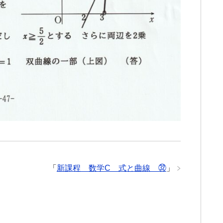
「
新課程 数学C 式と曲線 ㉜
」