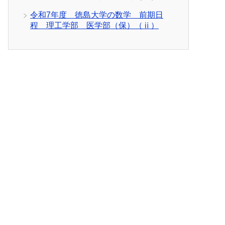
令和7年度 徳島大学の数学 前期日
程 理工学部 医学部（保）（ⅱ）