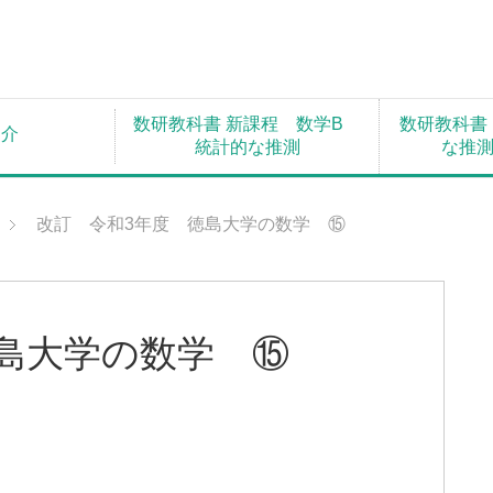
数研教科書 新課程 数学B
数研教科書
紹介
統計的な推測
な推
改訂 令和3年度 徳島大学の数学 ⑮
島大学の数学 ⑮