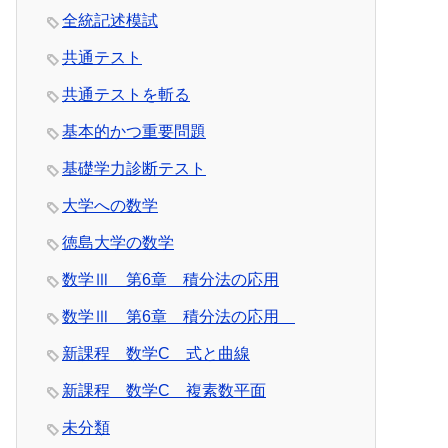
全統記述模試
共通テスト
共通テストを斬る
基本的かつ重要問題
基礎学力診断テスト
大学への数学
徳島大学の数学
数学Ⅲ 第6章 積分法の応用
数学Ⅲ 第6章 積分法の応用
新課程 数学C 式と曲線
新課程 数学C 複素数平面
未分類