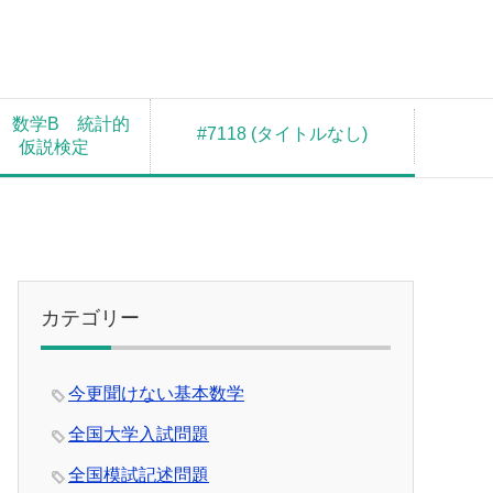
 数学B 統計的
#7118 (タイトルなし)
測 仮説検定
カテゴリー
今更聞けない基本数学
全国大学入試問題
全国模試記述問題