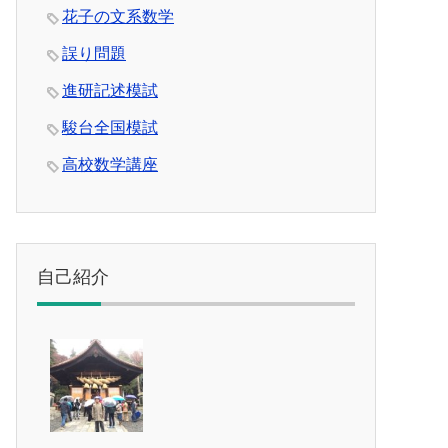
花子の文系数学
誤り問題
進研記述模試
駿台全国模試
高校数学講座
自己紹介