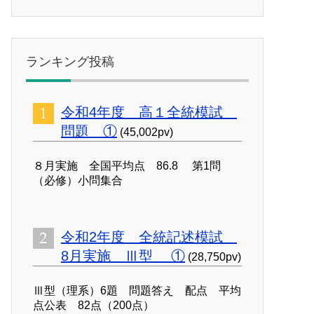
ランキング投稿
令和4年度 高１全統模試
問題 ①
(45,002pv)
８月実施 全国平均点 86.8 第1問
（必修）小問集合
令和2年度 全統記述模試
8月実施 Ⅲ型 ①
(28,750pv)
Ⅲ型（理系）6題 問題答え 配点 平均
点公表 82点（200点）