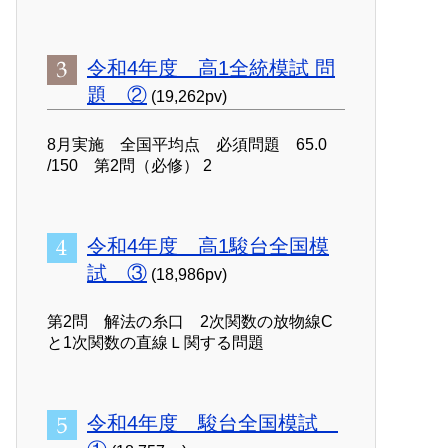
令和4年度 高1全統模試 問
題 ②
(19,262pv)
8月実施 全国平均点 必須問題 65.0
/150 第2問（必修） 2
令和4年度 高1駿台全国模
試 ③
(18,986pv)
第2問 解法の糸口 2次関数の放物線C
と1次関数の直線Ｌ関する問題
令和4年度 駿台全国模試