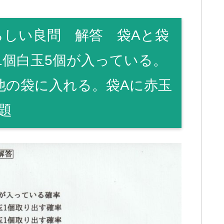
らしい良問 解答 袋Aと袋
1個白玉5個が入っている。
他の袋に入れる。袋Aに赤玉
題