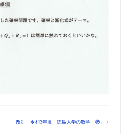
「
改訂 令和3年度 徳島大学の数学 ⑯
」