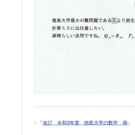
「
改訂 令和3年度 徳島大学の数学 ⑭
」