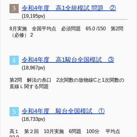
令和4年度 高1全統模試 問題 ②
(19,195pv)
8月実施 全国平均点 必須問題 65.0 /150 第2問
（必修） 2
令和4年度 高1駿台全国模試 ③
(18,967pv)
第2問 解法の糸口 2次関数の放物線Cと1次関数の
直線Ｌ関する問題
令和4年度 駿台全国模試 ①
(18,733pv)
高１ 第２回 10月実施 6問題 100分 平均点