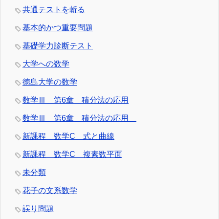
共通テストを斬る
基本的かつ重要問題
基礎学力診断テスト
大学への数学
徳島大学の数学
数学Ⅲ 第6章 積分法の応用
数学Ⅲ 第6章 積分法の応用
新課程 数学C 式と曲線
新課程 数学C 複素数平面
未分類
花子の文系数学
誤り問題