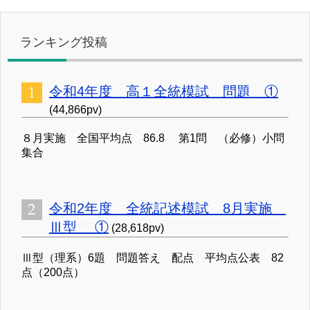
ランキング投稿
令和4年度 高１全統模試 問題 ①
(44,866pv)
８月実施 全国平均点 86.8 第1問 （必修）小問
集合
令和2年度 全統記述模試 8月実施
Ⅲ型 ①
(28,618pv)
Ⅲ型（理系）6題 問題答え 配点 平均点公表 82
点（200点）