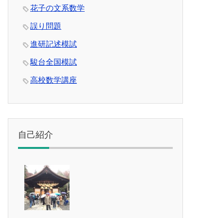
花子の文系数学
誤り問題
進研記述模試
駿台全国模試
高校数学講座
自己紹介