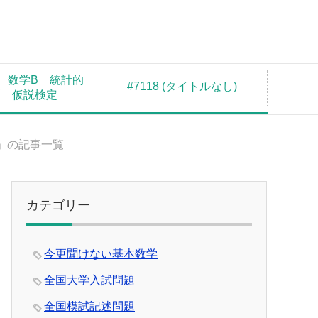
 数学B 統計的
#7118 (タイトルなし)
測 仮説検定
日」の記事一覧
カテゴリー
今更聞けない基本数学
全国大学入試問題
全国模試記述問題