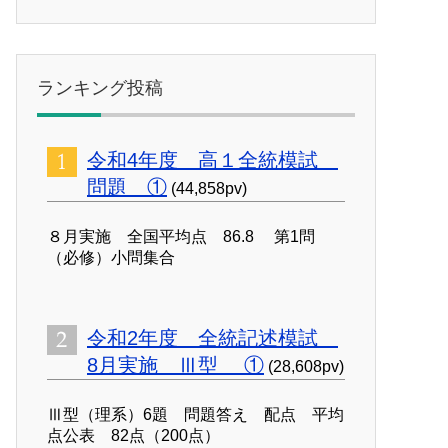
ランキング投稿
令和4年度 高１全統模試
問題 ①
(44,858pv)
８月実施 全国平均点 86.8 第1問
（必修）小問集合
令和2年度 全統記述模試
8月実施 Ⅲ型 ①
(28,608pv)
Ⅲ型（理系）6題 問題答え 配点 平均
点公表 82点（200点）