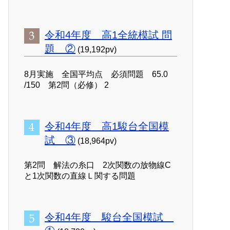
令和4年度 高1全統模試 問
題 ②
(19,192pv)
8月実施 全国平均点 必須問題 65.0
/150 第2問（必修） 2
令和4年度 高1駿台全国模
試 ③
(18,964pv)
第2問 解法の糸口 2次関数の放物線C
と1次関数の直線Ｌ関する問題
令和4年度 駿台全国模試