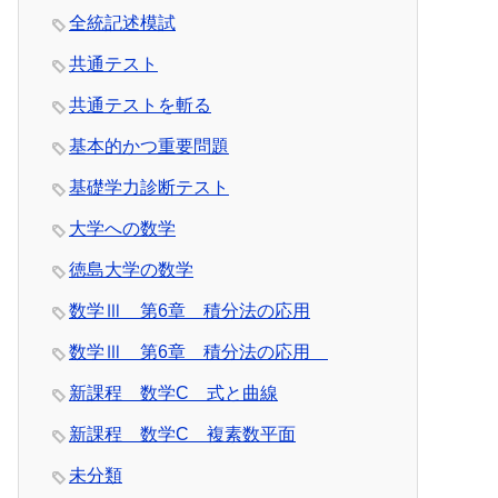
全統記述模試
共通テスト
共通テストを斬る
基本的かつ重要問題
基礎学力診断テスト
大学への数学
徳島大学の数学
数学Ⅲ 第6章 積分法の応用
数学Ⅲ 第6章 積分法の応用
新課程 数学C 式と曲線
新課程 数学C 複素数平面
未分類