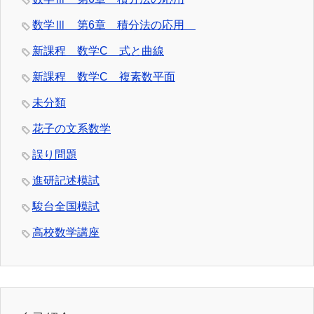
数学Ⅲ 第6章 積分法の応用
新課程 数学C 式と曲線
新課程 数学C 複素数平面
未分類
花子の文系数学
誤り問題
進研記述模試
駿台全国模試
高校数学講座