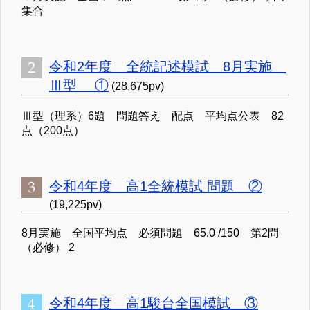
集合
令和2年度 全統記述模試 8月実施
Ⅲ型 ①
(28,675pv)
Ⅲ型（理系）6題 問題答え 配点 平均点公表 82
点（200点）
令和4年度 高1全統模試 問題 ②
(19,225pv)
8月実施 全国平均点 必須問題 65.0 /150 第2問
（必修） 2
令和4年度 高1駿台全国模試 ③