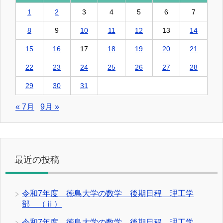
1
2
3
4
5
6
7
8
9
10
11
12
13
14
15
16
17
18
19
20
21
22
23
24
25
26
27
28
29
30
31
« 7月
9月 »
最近の投稿
令和7年度 徳島大学の数学 後期日程 理工学
部 （ⅱ）
令和7年度 徳島大学の数学 後期日程 理工学