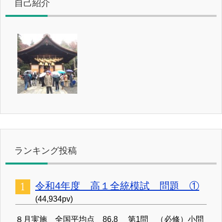
自己紹介
ランキング投稿
令和4年度 高１全統模試 問題 ①
(44,934pv)
８月実施 全国平均点 86.8 第1問 （必修）小問