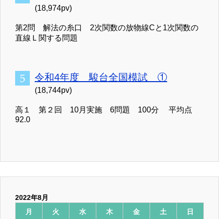
(18,974pv)
第2問 解法の糸口 2次関数の放物線Cと1次関数の
直線Ｌ関する問題
令和4年度 駿台全国模試 ①
(18,744pv)
高１ 第２回 10月実施 6問題 100分 平均点
92.0
2022年8月
月
火
水
木
金
土
日