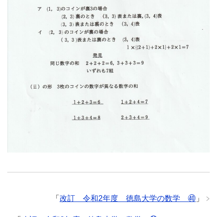
「
改訂 令和2年度 徳島大学の数学 ㊵
」