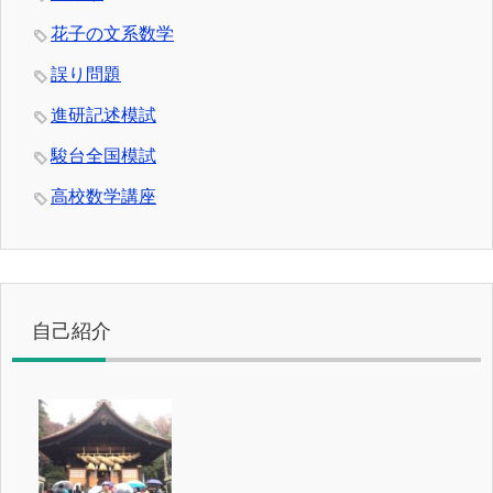
花子の文系数学
誤り問題
進研記述模試
駿台全国模試
高校数学講座
自己紹介