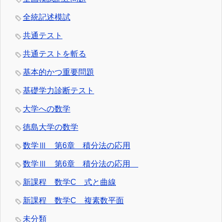
全統記述模試
共通テスト
共通テストを斬る
基本的かつ重要問題
基礎学力診断テスト
大学への数学
徳島大学の数学
数学Ⅲ 第6章 積分法の応用
数学Ⅲ 第6章 積分法の応用
新課程 数学C 式と曲線
新課程 数学C 複素数平面
未分類