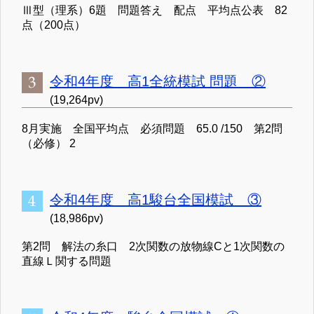
Ⅲ型（理系）6題 問題答え 配点 平均点公表 82
点（200点）
令和4年度 高1全統模試 問題 ②
(19,264pv)
8月実施 全国平均点 必須問題 65.0 /150 第2問
（必修） 2
令和4年度 高1駿台全国模試 ③
(18,986pv)
第2問 解法の糸口 2次関数の放物線Cと1次関数の
直線Ｌ関する問題