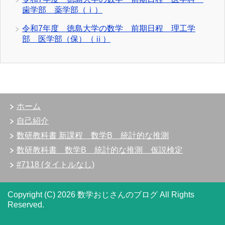
歯学部 薬学部（ⅰ）
令和7年度 徳島大学の数学 前期日程 理工学
部 医学部（保）（ⅱ）
ホーム
自己紹介
数研教科書 新課程 数学B 統計的な推測
数研教科書 数学B 統計的な推測 仮説検定
#7118 (タイトルなし)
Copyright (C) 2026 数学おじさんのブログ
All Rights
Reserved.