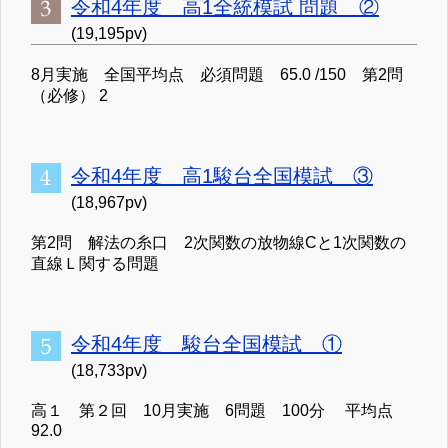
令和4年度 高1全統模試 問題 ②
(19,195pv)
8月実施 全国平均点 必須問題 65.0 /150 第2問
（必修） 2
令和4年度 高1駿台全国模試 ③
(18,967pv)
第2問 解法の糸口 2次関数の放物線Cと1次関数の
直線Ｌ関する問題
令和4年度 駿台全国模試 ①
(18,733pv)
高１ 第２回 10月実施 6問題 100分 平均点
92.0