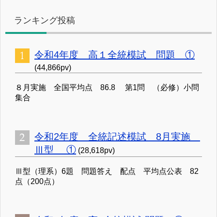
ランキング投稿
令和4年度 高１全統模試 問題 ①
(44,866pv)
８月実施 全国平均点 86.8 第1問 （必修）小問
集合
令和2年度 全統記述模試 8月実施
Ⅲ型 ①
(28,618pv)
Ⅲ型（理系）6題 問題答え 配点 平均点公表 82
点（200点）