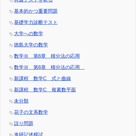
基本的かつ重要問題
基礎学力診断テスト
大学への数学
徳島大学の数学
数学Ⅲ 第6章 積分法の応用
数学Ⅲ 第6章 積分法の応用
新課程 数学C 式と曲線
新課程 数学C 複素数平面
未分類
花子の文系数学
誤り問題
進研記述模試