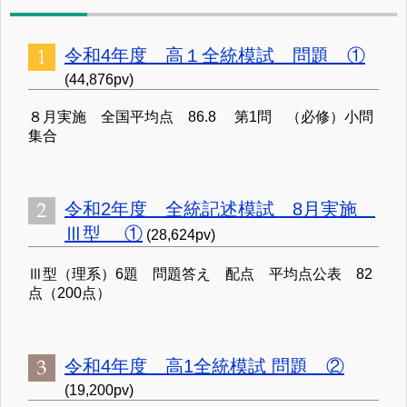
令和4年度 高１全統模試 問題 ①
(44,876pv)
８月実施 全国平均点 86.8 第1問 （必修）小問
集合
令和2年度 全統記述模試 8月実施
Ⅲ型 ①
(28,624pv)
Ⅲ型（理系）6題 問題答え 配点 平均点公表 82
点（200点）
令和4年度 高1全統模試 問題 ②
(19,200pv)