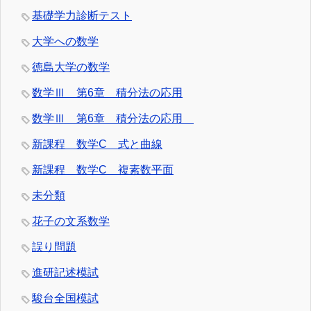
基礎学力診断テスト
大学への数学
徳島大学の数学
数学Ⅲ 第6章 積分法の応用
数学Ⅲ 第6章 積分法の応用
新課程 数学C 式と曲線
新課程 数学C 複素数平面
未分類
花子の文系数学
誤り問題
進研記述模試
駿台全国模試