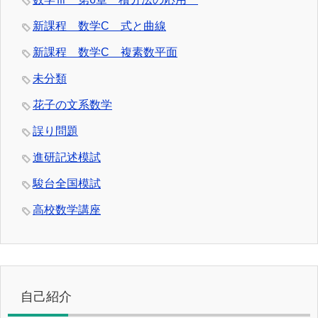
新課程 数学C 式と曲線
新課程 数学C 複素数平面
未分類
花子の文系数学
誤り問題
進研記述模試
駿台全国模試
高校数学講座
自己紹介