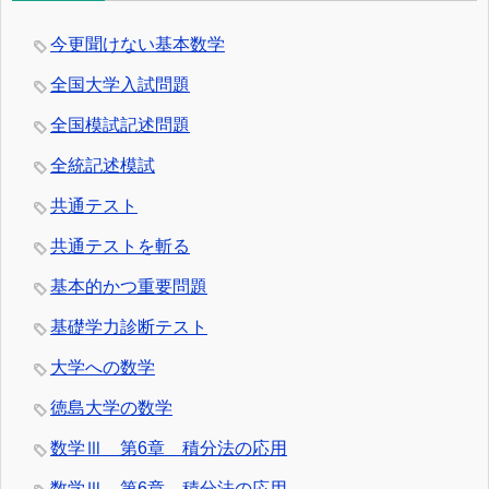
今更聞けない基本数学
全国大学入試問題
全国模試記述問題
全統記述模試
共通テスト
共通テストを斬る
基本的かつ重要問題
基礎学力診断テスト
大学への数学
徳島大学の数学
数学Ⅲ 第6章 積分法の応用
数学Ⅲ 第6章 積分法の応用