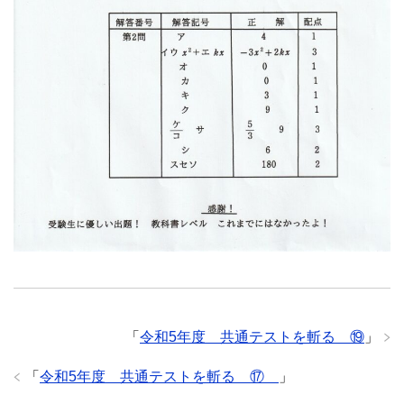
「
令和5年度 共通テストを斬る ⑲
」
「
令和5年度 共通テストを斬る ⑰
」