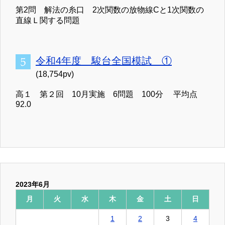
第2問 解法の糸口 2次関数の放物線Cと1次関数の
直線Ｌ関する問題
令和4年度 駿台全国模試 ①
(18,754pv)
高１ 第２回 10月実施 6問題 100分 平均点
92.0
2023年6月
月
火
水
木
金
土
日
1
2
3
4