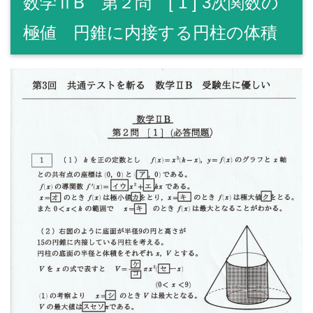
数学ⅡB 第２問 [ 1 ] 3次関数の
極値 円錐に内接する円柱の体積