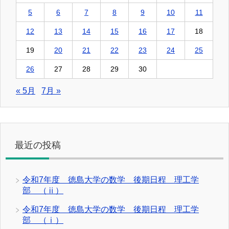
5
6
7
8
9
10
11
12
13
14
15
16
17
18
19
20
21
22
23
24
25
26
27
28
29
30
« 5月
7月 »
最近の投稿
令和7年度 徳島大学の数学 後期日程 理工学
部 （ⅱ）
令和7年度 徳島大学の数学 後期日程 理工学
部 （ⅰ）