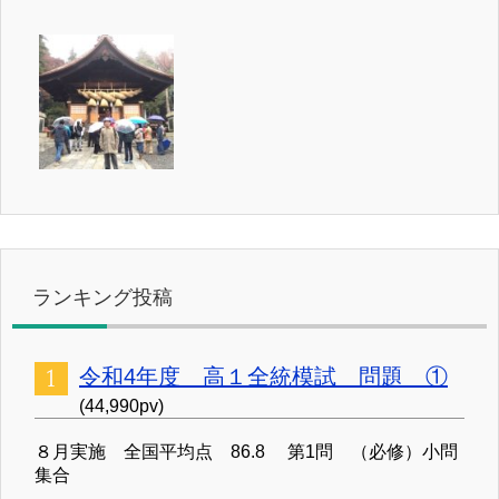
ランキング投稿
令和4年度 高１全統模試 問題 ①
(44,990pv)
８月実施 全国平均点 86.8 第1問 （必修）小問
集合