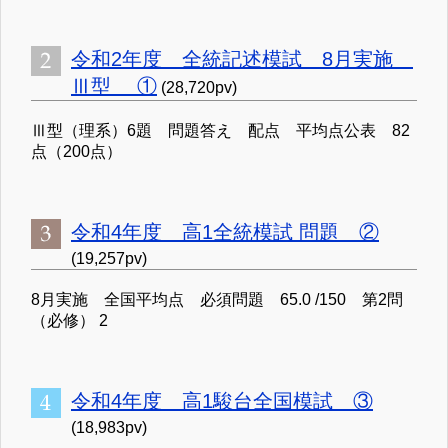
令和2年度 全統記述模試 8月実施
Ⅲ型 ①
(28,720pv)
Ⅲ型（理系）6題 問題答え 配点 平均点公表 82
点（200点）
令和4年度 高1全統模試 問題 ②
(19,257pv)
8月実施 全国平均点 必須問題 65.0 /150 第2問
（必修） 2
令和4年度 高1駿台全国模試 ③
(18,983pv)