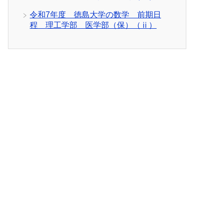
令和7年度 徳島大学の数学 前期日
程 理工学部 医学部（保）（ⅱ）