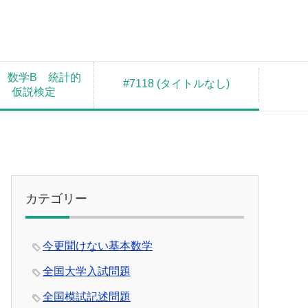
 数学B 統計的
#7118 (タイトルなし)
測 仮説検定
カテゴリー
今更聞けない基本数学
全国大学入試問題
全国模試記述問題