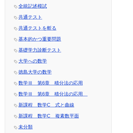
全統記述模試
共通テスト
共通テストを斬る
基本的かつ重要問題
基礎学力診断テスト
大学への数学
徳島大学の数学
数学Ⅲ 第6章 積分法の応用
数学Ⅲ 第6章 積分法の応用
新課程 数学C 式と曲線
新課程 数学C 複素数平面
未分類