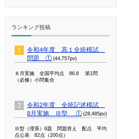
ランキング投稿
令和4年度 高１全統模試
問題 ①
(44,757pv)
８月実施 全国平均点 86.8 第1問
（必修）小問集合
令和2年度 全統記述模試
8月実施 Ⅲ型 ①
(28,485pv)
Ⅲ型（理系）6題 問題答え 配点 平均
点公表 82点（200点）