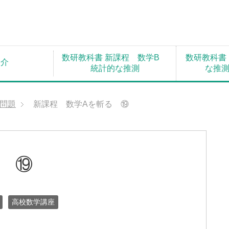
数研教科書 新課程 数学B
数研教科書
紹介
統計的な推測
な推
問題
新課程 数学Aを斬る ⑲
 ⑲
高校数学講座