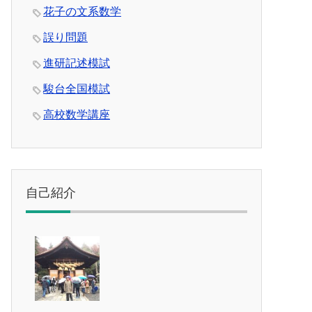
花子の文系数学
誤り問題
進研記述模試
駿台全国模試
高校数学講座
自己紹介