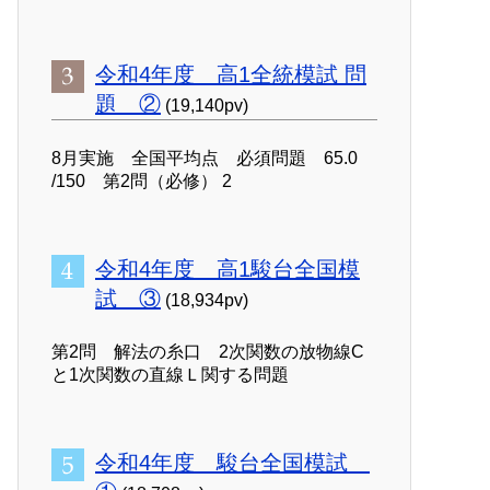
令和4年度 高1全統模試 問
題 ②
(19,140pv)
8月実施 全国平均点 必須問題 65.0
/150 第2問（必修） 2
令和4年度 高1駿台全国模
試 ③
(18,934pv)
第2問 解法の糸口 2次関数の放物線C
と1次関数の直線Ｌ関する問題
令和4年度 駿台全国模試