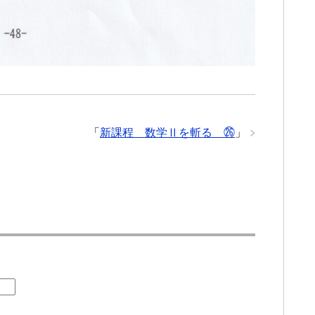
「
新課程 数学Ⅱを斬る ㉖
」