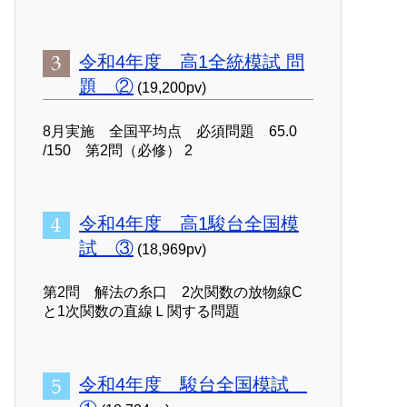
令和4年度 高1全統模試 問
題 ②
(19,200pv)
8月実施 全国平均点 必須問題 65.0
/150 第2問（必修） 2
令和4年度 高1駿台全国模
試 ③
(18,969pv)
第2問 解法の糸口 2次関数の放物線C
と1次関数の直線Ｌ関する問題
令和4年度 駿台全国模試