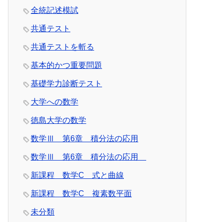
全統記述模試
共通テスト
共通テストを斬る
基本的かつ重要問題
基礎学力診断テスト
大学への数学
徳島大学の数学
数学Ⅲ 第6章 積分法の応用
数学Ⅲ 第6章 積分法の応用
新課程 数学C 式と曲線
新課程 数学C 複素数平面
未分類