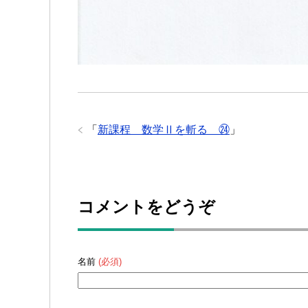
「
新課程 数学Ⅱを斬る ㉔
」
コメントをどうぞ
名前
(必須)