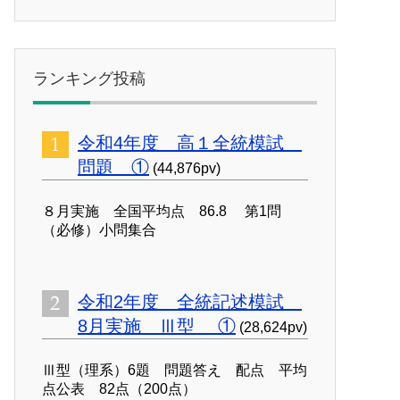
ランキング投稿
令和4年度 高１全統模試
問題 ①
(44,876pv)
８月実施 全国平均点 86.8 第1問
（必修）小問集合
令和2年度 全統記述模試
8月実施 Ⅲ型 ①
(28,624pv)
Ⅲ型（理系）6題 問題答え 配点 平均
点公表 82点（200点）