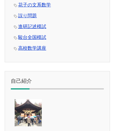
花子の文系数学
誤り問題
進研記述模試
駿台全国模試
高校数学講座
自己紹介