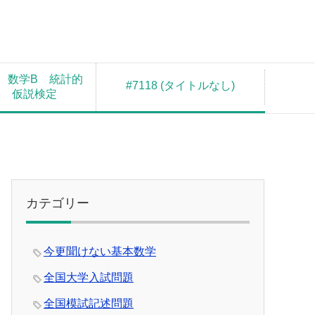
 数学B 統計的
#7118 (タイトルなし)
測 仮説検定
カテゴリー
今更聞けない基本数学
全国大学入試問題
全国模試記述問題