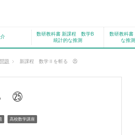
数研教科書 新課程 数学B
数研教科書
紹介
統計的な推測
な推
問題
新課程 数学Ⅱを斬る ㉕
る ㉕
題
高校数学講座