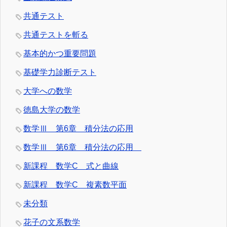
共通テスト
共通テストを斬る
基本的かつ重要問題
基礎学力診断テスト
大学への数学
徳島大学の数学
数学Ⅲ 第6章 積分法の応用
数学Ⅲ 第6章 積分法の応用
新課程 数学C 式と曲線
新課程 数学C 複素数平面
未分類
花子の文系数学