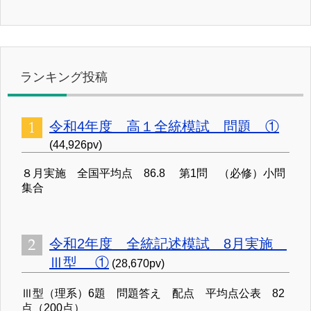
ランキング投稿
令和4年度 高１全統模試 問題 ①
(44,926pv)
８月実施 全国平均点 86.8 第1問 （必修）小問
集合
令和2年度 全統記述模試 8月実施
Ⅲ型 ①
(28,670pv)
Ⅲ型（理系）6題 問題答え 配点 平均点公表 82
点（200点）