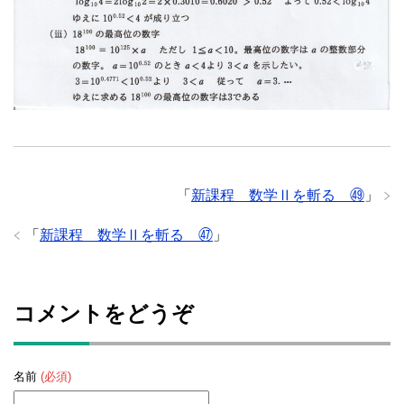
「
新課程 数学Ⅱを斬る ㊾
」
「
新課程 数学Ⅱを斬る ㊼
」
コメントをどうぞ
名前
(必須)