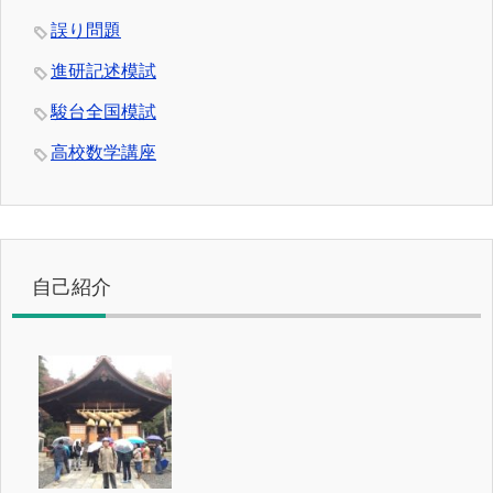
誤り問題
進研記述模試
駿台全国模試
高校数学講座
自己紹介