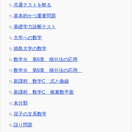
共通テストを斬る
基本的かつ重要問題
基礎学力診断テスト
大学への数学
徳島大学の数学
数学Ⅲ 第6章 積分法の応用
数学Ⅲ 第6章 積分法の応用
新課程 数学C 式と曲線
新課程 数学C 複素数平面
未分類
花子の文系数学
誤り問題