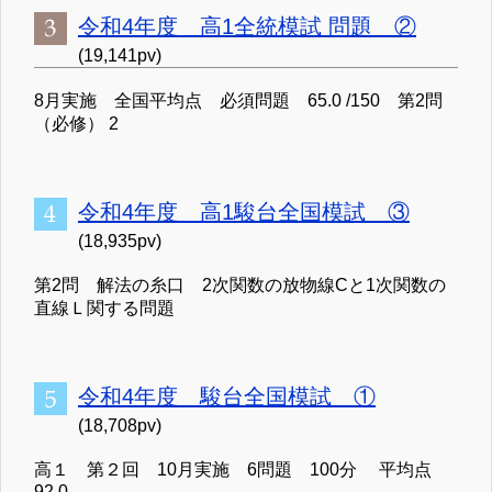
令和4年度 高1全統模試 問題 ②
(19,141pv)
8月実施 全国平均点 必須問題 65.0 /150 第2問
（必修） 2
令和4年度 高1駿台全国模試 ③
(18,935pv)
第2問 解法の糸口 2次関数の放物線Cと1次関数の
直線Ｌ関する問題
令和4年度 駿台全国模試 ①
(18,708pv)
高１ 第２回 10月実施 6問題 100分 平均点
92.0