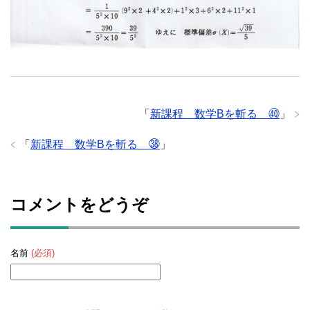
「
新課程 数学Bを斬る ㊵
」
「
新課程 数学Bを斬る ㊳
」
コメントをどうぞ
名前
(必須)