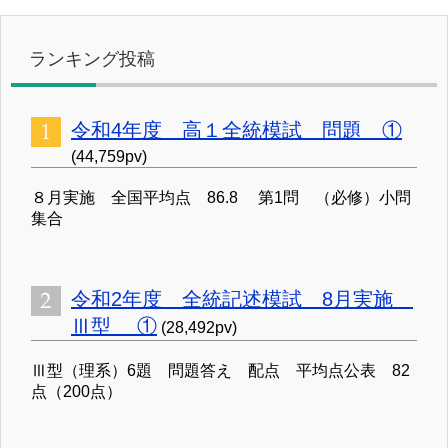
ランキング投稿
令和4年度 高１全統模試 問題 ①
(44,759pv)
８月実施 全国平均点 86.8 第1問 （必修）小問
集合
令和2年度 全統記述模試 8月実施
Ⅲ型 ①
(28,492pv)
Ⅲ型（理系）6題 問題答え 配点 平均点公表 82
点（200点）