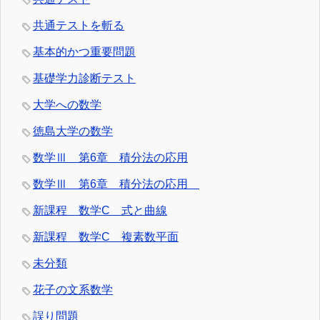
共通テストを斬る
基本的かつ重要問題
基礎学力診断テスト
大学への数学
徳島大学の数学
数学Ⅲ 第6章 積分法の応用
数学Ⅲ 第6章 積分法の応用
新課程 数学C 式と曲線
新課程 数学C 複素数平面
未分類
花子の文系数学
誤り問題