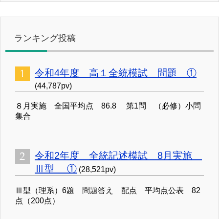
ランキング投稿
令和4年度 高１全統模試 問題 ①
(44,787pv)
８月実施 全国平均点 86.8 第1問 （必修）小問
集合
令和2年度 全統記述模試 8月実施
Ⅲ型 ①
(28,521pv)
Ⅲ型（理系）6題 問題答え 配点 平均点公表 82
点（200点）