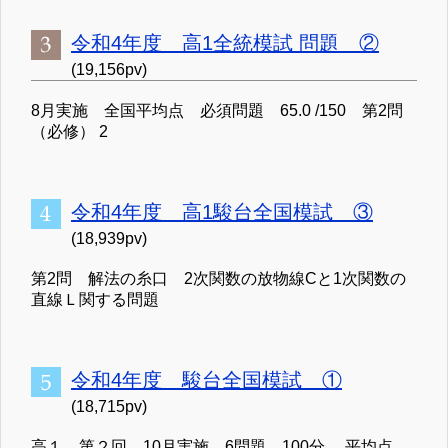
令和4年度 高1全統模試 問題 ②
(19,156pv)
8月実施 全国平均点 必須問題 65.0 /150 第2問
（必修） 2
令和4年度 高1駿台全国模試 ③
(18,939pv)
第2問 解法の糸口 2次関数の放物線Cと1次関数の
直線Ｌ関する問題
令和4年度 駿台全国模試 ①
(18,715pv)
高１ 第２回 10月実施 6問題 100分 平均点