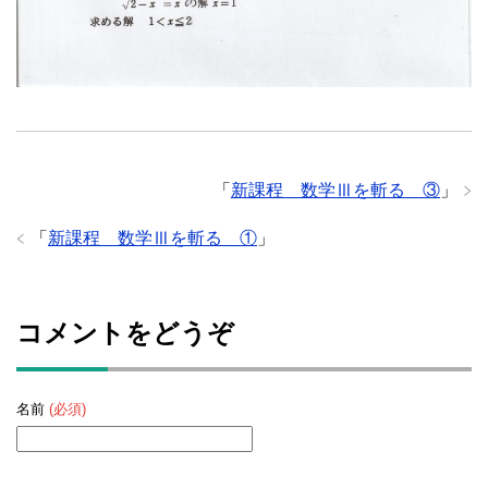
「
新課程 数学Ⅲを斬る ③
」
「
新課程 数学Ⅲを斬る ①
」
コメントをどうぞ
名前
(必須)