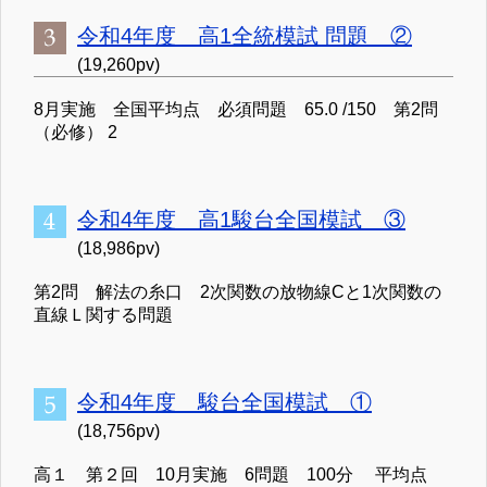
令和4年度 高1全統模試 問題 ②
(19,260pv)
8月実施 全国平均点 必須問題 65.0 /150 第2問
（必修） 2
令和4年度 高1駿台全国模試 ③
(18,986pv)
第2問 解法の糸口 2次関数の放物線Cと1次関数の
直線Ｌ関する問題
令和4年度 駿台全国模試 ①
(18,756pv)
高１ 第２回 10月実施 6問題 100分 平均点