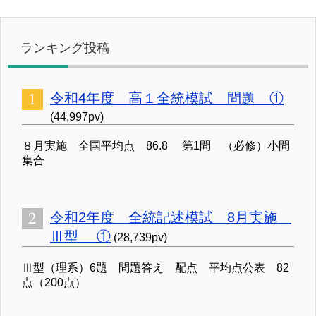
ランキング投稿
令和4年度 高１全統模試 問題 ①
(44,997pv)
８月実施 全国平均点 86.8 第1問 （必修）小問
集合
令和2年度 全統記述模試 8月実施
Ⅲ型 ①
(28,739pv)
Ⅲ型（理系）6題 問題答え 配点 平均点公表 82
点（200点）