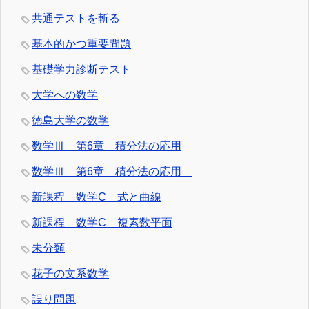
共通テストを斬る
基本的かつ重要問題
基礎学力診断テスト
大学への数学
徳島大学の数学
数学Ⅲ 第6章 積分法の応用
数学Ⅲ 第6章 積分法の応用
新課程 数学C 式と曲線
新課程 数学C 複素数平面
未分類
花子の文系数学
誤り問題