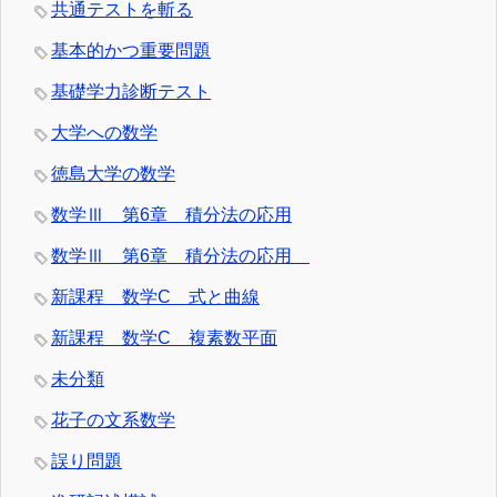
共通テストを斬る
基本的かつ重要問題
基礎学力診断テスト
大学への数学
徳島大学の数学
数学Ⅲ 第6章 積分法の応用
数学Ⅲ 第6章 積分法の応用
新課程 数学C 式と曲線
新課程 数学C 複素数平面
未分類
花子の文系数学
誤り問題