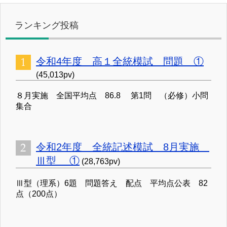
ランキング投稿
令和4年度 高１全統模試 問題 ①
(45,013pv)
８月実施 全国平均点 86.8 第1問 （必修）小問
集合
令和2年度 全統記述模試 8月実施
Ⅲ型 ①
(28,763pv)
Ⅲ型（理系）6題 問題答え 配点 平均点公表 82
点（200点）