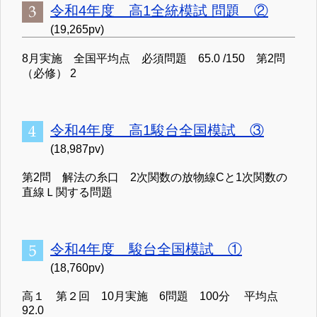
令和4年度 高1全統模試 問題 ②
(19,265pv)
8月実施 全国平均点 必須問題 65.0 /150 第2問
（必修） 2
令和4年度 高1駿台全国模試 ③
(18,987pv)
第2問 解法の糸口 2次関数の放物線Cと1次関数の
直線Ｌ関する問題
令和4年度 駿台全国模試 ①
(18,760pv)
高１ 第２回 10月実施 6問題 100分 平均点
92.0