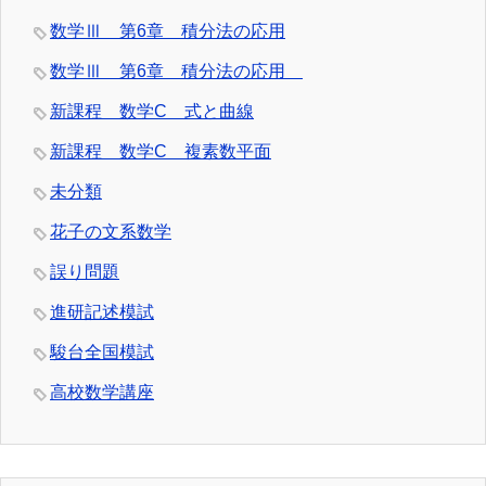
数学Ⅲ 第6章 積分法の応用
数学Ⅲ 第6章 積分法の応用
新課程 数学C 式と曲線
新課程 数学C 複素数平面
未分類
花子の文系数学
誤り問題
進研記述模試
駿台全国模試
高校数学講座