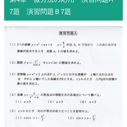
7題 演習問題Ｂ7題