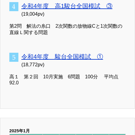
令和4年度 高1駿台全国模試 ③
(19,004pv)
第2問 解法の糸口 2次関数の放物線Cと1次関数の
直線Ｌ関する問題
令和4年度 駿台全国模試 ①
(18,772pv)
高１ 第２回 10月実施 6問題 100分 平均点
92.0
2025年1月