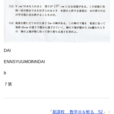
DAI
ENNSYUUMOINNDAI
b
７第
「
新課程 数学Ⅲを斬る 52
」