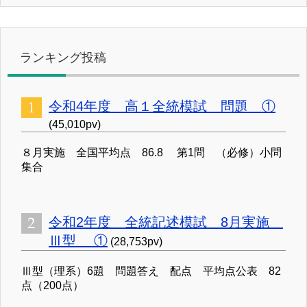
ランキング投稿
令和4年度 高１全統模試 問題 ①
(45,010pv)
８月実施 全国平均点 86.8 第1問 （必修）小問
集合
令和2年度 全統記述模試 8月実施
Ⅲ型 ①
(28,753pv)
Ⅲ型（理系）6題 問題答え 配点 平均点公表 82
点（200点）