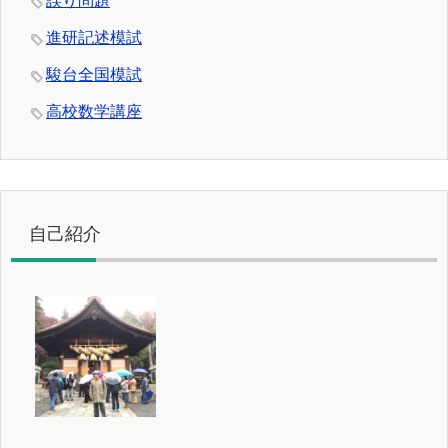
誤り問題
進研記述模試
駿台全国模試
高校数学講座
自己紹介