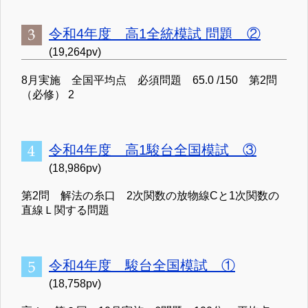
令和4年度 高1全統模試 問題 ②
(19,264pv)
8月実施 全国平均点 必須問題 65.0 /150 第2問
（必修） 2
令和4年度 高1駿台全国模試 ③
(18,986pv)
第2問 解法の糸口 2次関数の放物線Cと1次関数の
直線Ｌ関する問題
令和4年度 駿台全国模試 ①
(18,758pv)