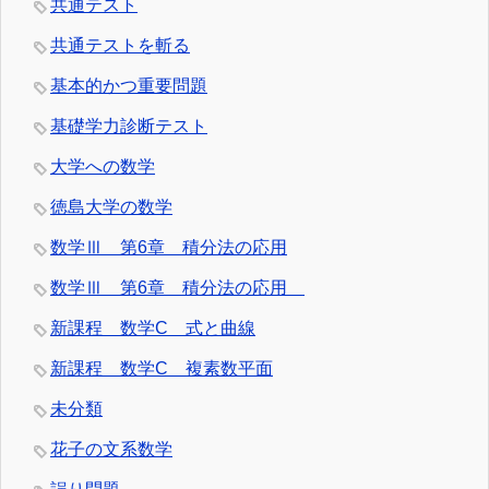
共通テスト
共通テストを斬る
基本的かつ重要問題
基礎学力診断テスト
大学への数学
徳島大学の数学
数学Ⅲ 第6章 積分法の応用
数学Ⅲ 第6章 積分法の応用
新課程 数学C 式と曲線
新課程 数学C 複素数平面
未分類
花子の文系数学