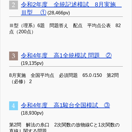
令和2年度 全統記述模試 8月実施
Ⅲ型 ①
(28,466pv)
Ⅲ型（理系）6題 問題答え 配点 平均点公表 82
点（200点）
令和4年度 高1全統模試 問題 ②
(19,135pv)
8月実施 全国平均点 必須問題 65.0 /150 第2問
（必修） 2
令和4年度 高1駿台全国模試 ③
(18,930pv)
第2問 解法の糸口 2次関数の放物線Cと1次関数の
直線Ｌ関する問題