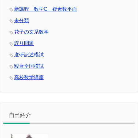
新課程 数学C 複素数平面
未分類
花子の文系数学
誤り問題
進研記述模試
駿台全国模試
高校数学講座
自己紹介