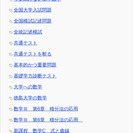
全国大学入試問題
全国模試記述問題
全統記述模試
共通テスト
共通テストを斬る
基本的かつ重要問題
基礎学力診断テスト
大学への数学
徳島大学の数学
数学Ⅲ 第6章 積分法の応用
数学Ⅲ 第6章 積分法の応用
新課程 数学C 式と曲線