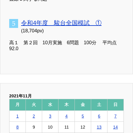
令和4年度 駿台全国模試 ①
(18,704pv)
高１ 第２回 10月実施 6問題 100分 平均点
92.0
2021年11月
月
火
水
木
金
土
日
1
2
3
4
5
6
7
8
9
10
11
12
13
14