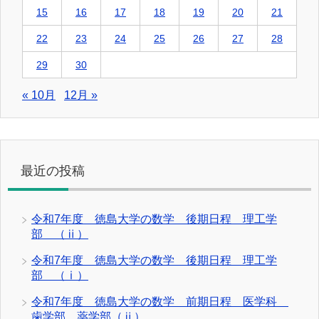
15
16
17
18
19
20
21
22
23
24
25
26
27
28
29
30
« 10月
12月 »
最近の投稿
令和7年度 徳島大学の数学 後期日程 理工学
部 （ⅱ）
令和7年度 徳島大学の数学 後期日程 理工学
部 （ⅰ）
令和7年度 徳島大学の数学 前期日程 医学科
歯学部 薬学部（ⅱ）