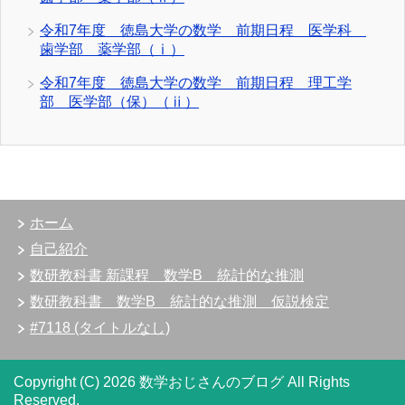
令和7年度 徳島大学の数学 前期日程 医学科
歯学部 薬学部（ⅰ）
令和7年度 徳島大学の数学 前期日程 理工学
部 医学部（保）（ⅱ）
ホーム
自己紹介
数研教科書 新課程 数学B 統計的な推測
数研教科書 数学B 統計的な推測 仮説検定
#7118 (タイトルなし)
Copyright (C) 2026 数学おじさんのブログ
All Rights
Reserved.