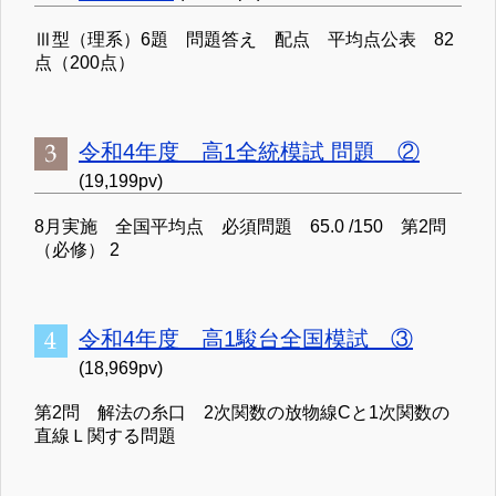
Ⅲ型（理系）6題 問題答え 配点 平均点公表 82
点（200点）
令和4年度 高1全統模試 問題 ②
(19,199pv)
8月実施 全国平均点 必須問題 65.0 /150 第2問
（必修） 2
令和4年度 高1駿台全国模試 ③
(18,969pv)
第2問 解法の糸口 2次関数の放物線Cと1次関数の
直線Ｌ関する問題