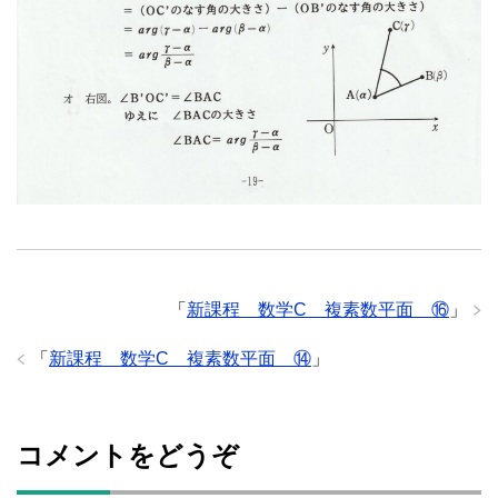
「
新課程 数学C 複素数平面 ⑯
」
「
新課程 数学C 複素数平面 ⑭
」
コメントをどうぞ