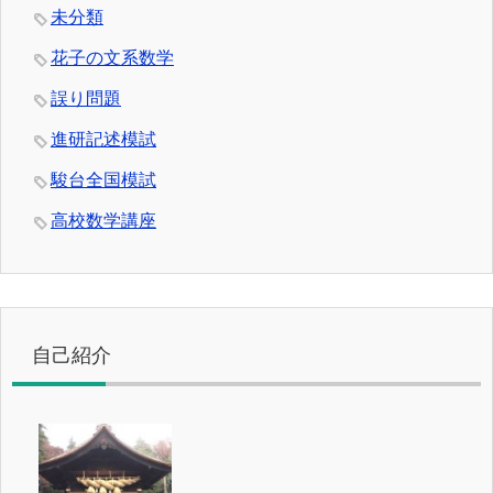
未分類
花子の文系数学
誤り問題
進研記述模試
駿台全国模試
高校数学講座
自己紹介