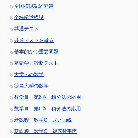
全国模試記述問題
全統記述模試
共通テスト
共通テストを斬る
基本的かつ重要問題
基礎学力診断テスト
大学への数学
徳島大学の数学
数学Ⅲ 第6章 積分法の応用
数学Ⅲ 第6章 積分法の応用
新課程 数学C 式と曲線
新課程 数学C 複素数平面