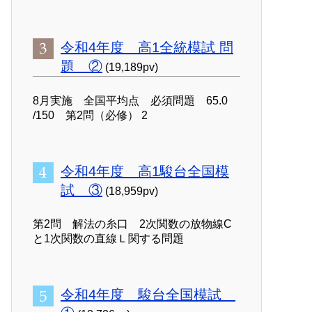
令和4年度 高1全統模試 問
題 ②
(19,189pv)
8月実施 全国平均点 必須問題 65.0
/150 第2問（必修） 2
令和4年度 高1駿台全国模
試 ③
(18,959pv)
第2問 解法の糸口 2次関数の放物線C
と1次関数の直線Ｌ関する問題
令和4年度 駿台全国模試