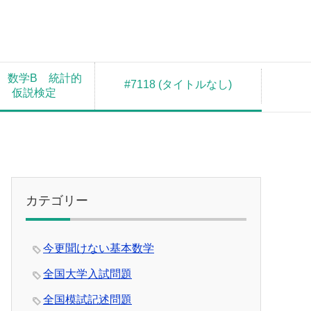
 数学B 統計的
#7118 (タイトルなし)
測 仮説検定
カテゴリー
今更聞けない基本数学
全国大学入試問題
全国模試記述問題