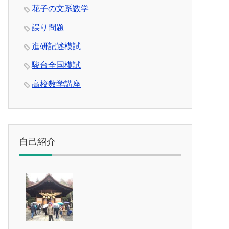
花子の文系数学
誤り問題
進研記述模試
駿台全国模試
高校数学講座
自己紹介