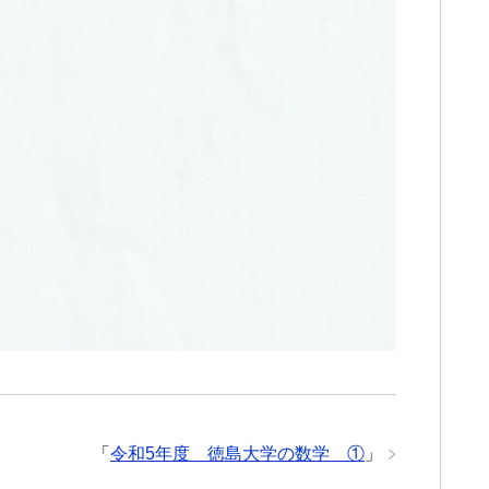
「
令和5年度 徳島大学の数学 ①
」