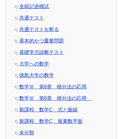
全統記述模試
共通テスト
共通テストを斬る
基本的かつ重要問題
基礎学力診断テスト
大学への数学
徳島大学の数学
数学Ⅲ 第6章 積分法の応用
数学Ⅲ 第6章 積分法の応用
新課程 数学C 式と曲線
新課程 数学C 複素数平面
未分類