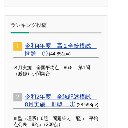
ランキング投稿
令和4年度 高１全統模試
問題 ①
(44,851pv)
８月実施 全国平均点 86.8 第1問
（必修）小問集合
令和2年度 全統記述模試
8月実施 Ⅲ型 ①
(28,598pv)
Ⅲ型（理系）6題 問題答え 配点 平均
点公表 82点（200点）