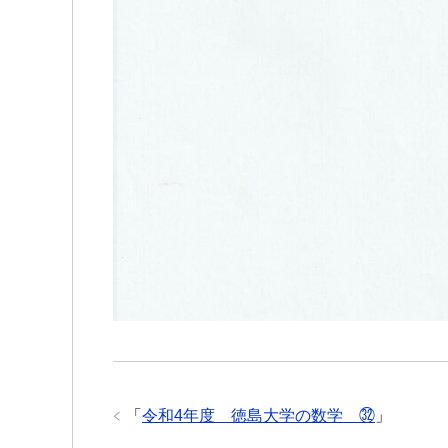
「
令和4年度 徳島大学の数学 ㉜
」