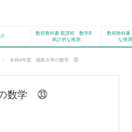
数研教科書 新課程 数学B
数研教科書
紹介
統計的な推測
な推
令和4年度 徳島大学の数学 ㉝
の数学 ㉝