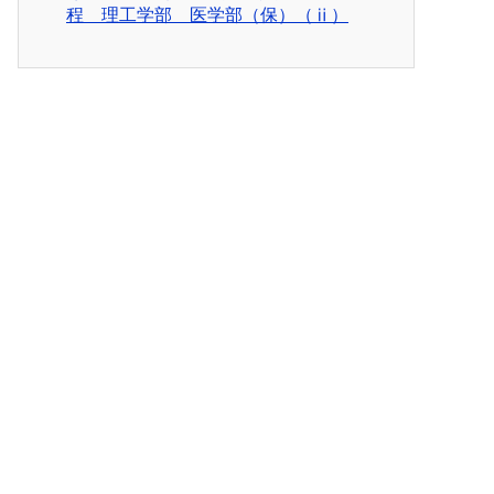
程 理工学部 医学部（保）（ⅱ）