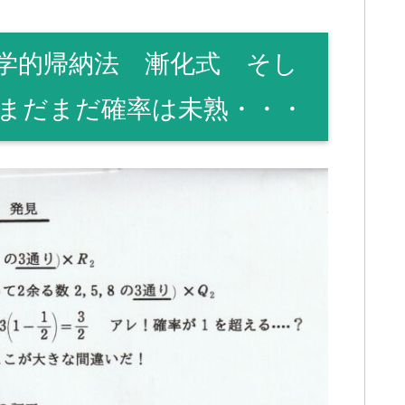
学的帰納法 漸化式 そし
まだまだ確率は未熟・・・