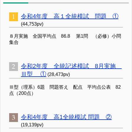
令和4年度 高１全統模試 問題 ①
(44,753pv)
８月実施 全国平均点 86.8 第1問 （必修）小問
集合
令和2年度 全統記述模試 8月実施
Ⅲ型 ①
(28,473pv)
Ⅲ型（理系）6題 問題答え 配点 平均点公表 82
点（200点）
令和4年度 高1全統模試 問題 ②
(19,139pv)