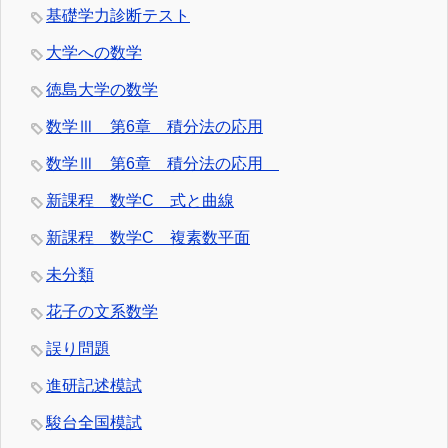
基礎学力診断テスト
大学への数学
徳島大学の数学
数学Ⅲ 第6章 積分法の応用
数学Ⅲ 第6章 積分法の応用
新課程 数学C 式と曲線
新課程 数学C 複素数平面
未分類
花子の文系数学
誤り問題
進研記述模試
駿台全国模試