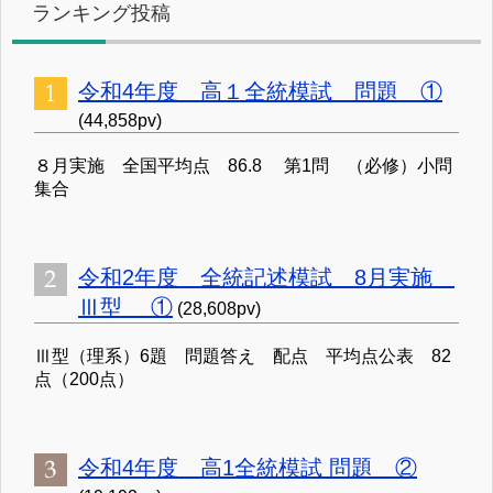
ランキング投稿
令和4年度 高１全統模試 問題 ①
(44,858pv)
８月実施 全国平均点 86.8 第1問 （必修）小問
集合
令和2年度 全統記述模試 8月実施
Ⅲ型 ①
(28,608pv)
Ⅲ型（理系）6題 問題答え 配点 平均点公表 82
点（200点）
令和4年度 高1全統模試 問題 ②