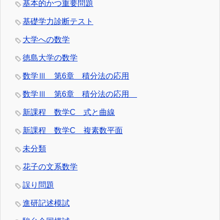
基本的かつ重要問題
基礎学力診断テスト
大学への数学
徳島大学の数学
数学Ⅲ 第6章 積分法の応用
数学Ⅲ 第6章 積分法の応用
新課程 数学C 式と曲線
新課程 数学C 複素数平面
未分類
花子の文系数学
誤り問題
進研記述模試