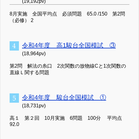
(19,192pv)
8月実施 全国平均点 必須問題 65.0 /150 第2問
（必修） 2
令和4年度 高1駿台全国模試 ③
(18,964pv)
第2問 解法の糸口 2次関数の放物線Cと1次関数の
直線Ｌ関する問題
令和4年度 駿台全国模試 ①
(18,731pv)
高１ 第２回 10月実施 6問題 100分 平均点
92.0